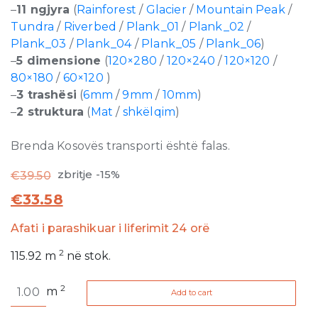
–
11 ngjyra
(
Rainforest
/
Glacier
/
Mountain Peak
/
Tundra
/
Riverbed
/
Plank_01
/
Plank_02
/
Plank_03
/
Plank_04
/
Plank_05
/
Plank_06
)
–
5 dimensione
(
120×280
/
120×240
/
120×120
/
80×180
/
60×120
)
–
3 trashësi
(
6mm
/
9mm
/
10mm
)
–
2 struktura
(
Mat
/
shkëlqim
)
Brenda Kosovës transporti është falas.
zbritje -15%
€
39.50
€
33.58
Afati i parashikuar i liferimit 24 orë
2
115.92
m
në stok.
Nature
2
m
Add to cart
Mood
Tundra