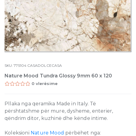
SKU:
775104
CASADOLCECASA
Nature Mood Tundra Glossy 9mm 60 x 120
0 vlerësime
Pllaka nga qeramika Made in Italy. Të
përshtatshme për mure, dysheme, enterier,
qëndrim ditor, kuzhinë dhe kënde intime.
Koleksioni
Nature Mood
përbëhet nga: