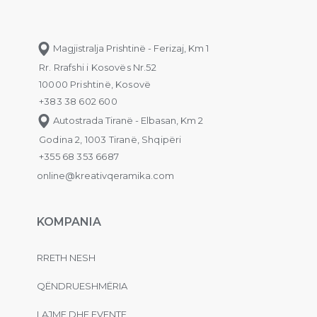
Magjistralja Prishtinë - Ferizaj, Km 1
Rr. Rrafshi i Kosovës Nr.52
10000 Prishtinë, Kosovë
+383 38 602 600
Autostrada Tiranë - Elbasan, Km 2
Godina 2, 1003 Tiranë, Shqipëri
+355 68 353 6687
online@kreativqeramika.com
KOMPANIA
RRETH NESH
QËNDRUESHMËRIA
LAJME DHE EVENTE