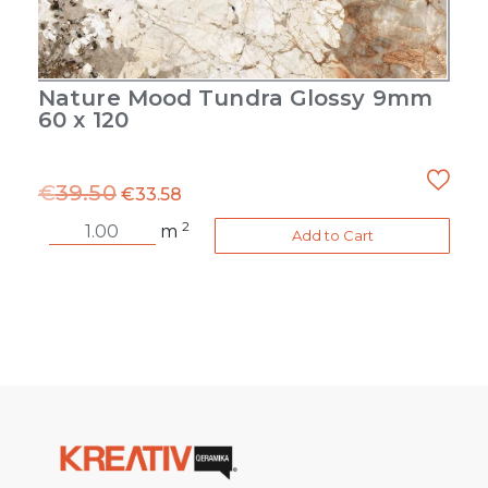
Nature Mood Tundra Glossy 9mm
60 x 120
€
39.50
€
33.58
2
m
Add to Cart