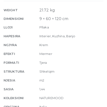
Glossy
9mm
21.72 kg
WEIGHT
60
9 × 60 × 120 cm
DIMENSIONI
x
120
LLOJI
Pllaka
quantity
HAPESIRA
Interier, Kuzhina, Banjo
NGJYRA
Krem
EFEKTI
Mermer
FORMATI
Tjera
STRUKTURA
Shkelqim
NJESIA
m2
SASIA
1,44
KOLEKSIONI
NATUREMOOD
ORIGJINA
Italia