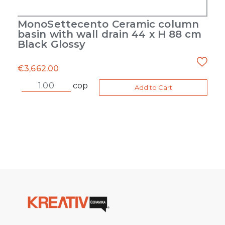
MonoSettecento Ceramic column
basin with wall drain 44 x H 88 cm
Black Glossy
€
3,662.00
cop
Add to Cart