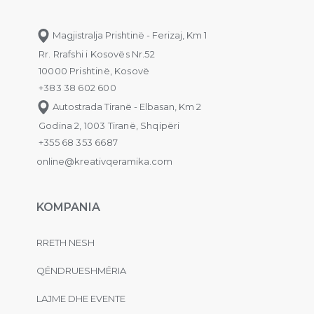
Magjistralja Prishtinë - Ferizaj, Km 1
Rr. Rrafshi i Kosovës Nr.52
10000 Prishtinë, Kosovë
+383 38 602 600
Autostrada Tiranë - Elbasan, Km 2
Godina 2, 1003 Tiranë, Shqipëri
+355 68 353 6687
online@kreativqeramika.com
KOMPANIA
RRETH NESH
QËNDRUESHMËRIA
LAJME DHE EVENTE