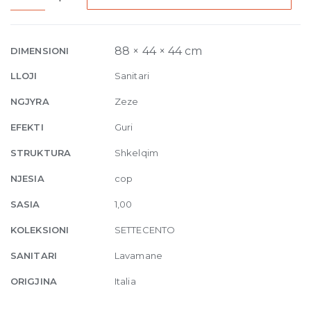
column
basin
with
88 × 44 × 44 cm
DIMENSIONI
floor
LLOJI
Sanitari
drain
44
NGJYRA
Zeze
x
EFEKTI
Guri
H
88
STRUKTURA
Shkelqim
cm
NJESIA
cop
Black
Glossy
SASIA
1,00
quantity
KOLEKSIONI
SETTECENTO
SANITARI
Lavamane
ORIGJINA
Italia