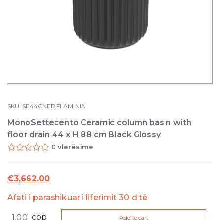
SKU:
SE44CNER
FLAMINIA
MonoSettecento Ceramic column basin with
floor drain 44 x H 88 cm Black Glossy
0 vlerësime
€
3,662.00
Afati i parashikuar i liferimit 30 ditë
MonoSettecento
cop
Add to cart
Ceramic