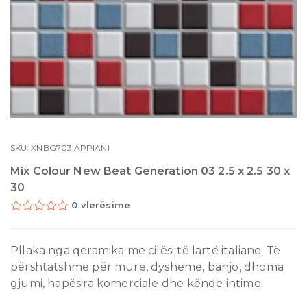
SKU:
XNBG703
APPIANI
Mix Colour New Beat Generation 03 2.5 x 2.5 30 x
30
0 vlerësime
Pllaka nga qeramika me cilësi të lartë italiane. Të
përshtatshme për mure, dysheme, banjo, dhoma
gjumi, hapësira komerciale dhe kënde intime.