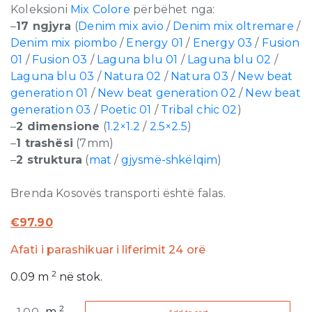
Koleksioni
Mix Colore
përbëhet nga:
–
17 ngjyra
(
Denim mix avio
/
Denim mix oltremare
/
Denim mix piombo
/
Energy 01
/
Energy 03
/
Fusion
01
/
Fusion 03
/
Laguna blu 01
/
Laguna blu 02
/
Laguna blu 03
/
Natura 02
/
Natura 03
/
New beat
generation 01
/
New beat generation 02
/
New beat
generation 03
/
Poetic 01
/
Tribal chic 02
)
–
2 dimensione
(
1.2×1.2
/
2.5×2.5
)
–
1 trashësi
(7mm)
–
2 struktura
(
mat
/
gjysmë-shkëlqim
)
Brenda Kosovës transporti është falas.
€
97.90
Afati i parashikuar i liferimit 24 orë
2
0.09
m
në stok.
Mix
2
m