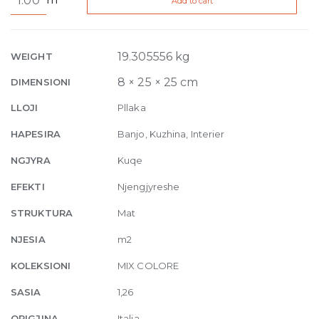
Add to cart
Colour
New
Beat
Generation
19.305556 kg
WEIGHT
03
8 × 25 × 25 cm
DIMENSIONI
2.5
x
LLOJI
Pllaka
2.5
HAPESIRA
Banjo, Kuzhina, Interier
30
x
NGJYRA
Kuqe
30
EFEKTI
Njengjyreshe
quantity
STRUKTURA
Mat
NJESIA
m2
KOLEKSIONI
MIX COLORE
SASIA
1,26
ORIGJINA
Italia