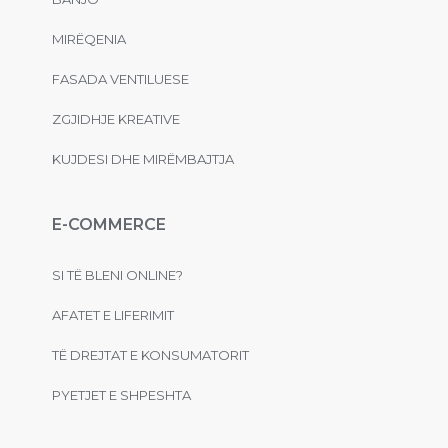
MIRËQENIA
FASADA VENTILUESE
ZGJIDHJE KREATIVE
KUJDESI DHE MIRËMBAJTJA
E-COMMERCE
SI TË BLENI ONLINE?
AFATET E LIFERIMIT
TË DREJTAT E KONSUMATORIT
PYETJET E SHPESHTA