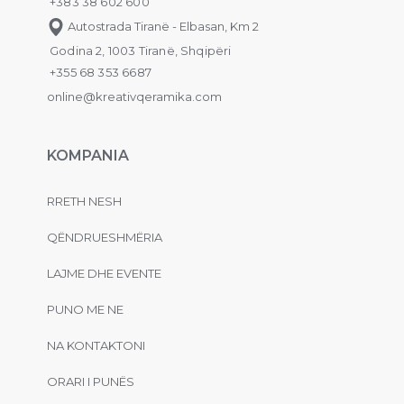
+383 38 602 600
Autostrada Tiranë - Elbasan, Km 2
Godina 2, 1003 Tiranë, Shqipëri
+355 68 353 6687
online@kreativqeramika.com
KOMPANIA
RRETH NESH
QËNDRUESHMËRIA
LAJME DHE EVENTE
PUNO ME NE
NA KONTAKTONI
ORARI I PUNËS