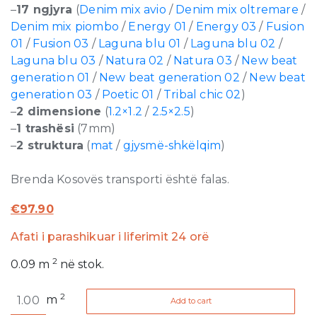
–
17 ngjyra
(
Denim mix avio
/
Denim mix oltremare
/
Denim mix piombo
/
Energy 01
/
Energy 03
/
Fusion
01
/
Fusion 03
/
Laguna blu 01
/
Laguna blu 02
/
Laguna blu 03
/
Natura 02
/
Natura 03
/
New beat
generation 01
/
New beat generation 02
/
New beat
generation 03
/
Poetic 01
/
Tribal chic 02
)
–
2 dimensione
(
1.2×1.2
/
2.5×2.5
)
–
1 trashësi
(7mm)
–
2 struktura
(
mat
/
gjysmë-shkëlqim
)
Brenda Kosovës transporti është falas.
€
97.90
Afati i parashikuar i liferimit 24 orë
2
0.09
m
në stok.
Mix
2
m
Add to cart
Colour