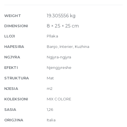
Energy
01
2.5
19.305556 kg
WEIGHT
x
8 × 25 × 25 cm
DIMENSIONI
2.5
30
LLOJI
Pllaka
x
HAPESIRA
Banjo, Interier, Kuzhina
30
quantity
NGJYRA
Ngjyra-ngjyra
EFEKTI
Njengjyreshe
STRUKTURA
Mat
NJESIA
m2
KOLEKSIONI
MIX COLORE
SASIA
1,26
ORIGJINA
Italia