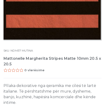
SKU:
NDM37
MUTINA
Mattonelle Margherita Stripes Matte 10mm 20.5 x
20.5
0 vlerësime
Pllaka dekorative nga qeramika me cilësi të lartë
italiane. Të përshtatshme për mure, dysheme,
banjo, kuzhinë, hapësira komcerciale dhe kënde
intime.