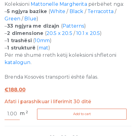
Koleksioni
Mattonelle Margherita
përbëhet nga:
–
5 ngjyra
bazike
(
White
/
Black
/
Terracotta
/
Green
/
Blue
)
–
33 ngjyra
me dizajn
(
Patterns
)
–
2 dimensione
(
20.5 x 20.5
/
10.1 x 20.5
)
–
1 trashësi
(
10mm
)
–
1 strukturë
(
mat
)
Për më shumë rreth këtij koleksioni shfletoni
katalogun
.
Brenda Kosovës transporti është falas.
€
188.00
Afati i parashikuar i liferimit 30 ditë
Mattonelle
2
m
Add to cart
Margherita
Stripes
Matte