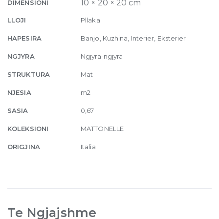
10mm
10 × 20 × 20 cm
DIMENSIONI
20.5
LLOJI
Pllaka
x
20.5
HAPESIRA
Banjo, Kuzhina, Interier, Eksterier
quantity
NGJYRA
Ngjyra-ngjyra
STRUKTURA
Mat
NJESIA
m2
SASIA
0,67
KOLEKSIONI
MATTONELLE
ORIGJINA
Italia
Te Ngjajshme