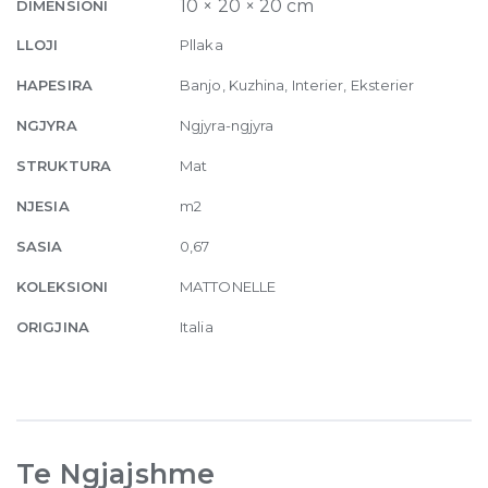
Matte
10 × 20 × 20 cm
DIMENSIONI
10mm
LLOJI
Pllaka
20.5
x
HAPESIRA
Banjo, Kuzhina, Interier, Eksterier
20.5
NGJYRA
Ngjyra-ngjyra
quantity
STRUKTURA
Mat
NJESIA
m2
SASIA
0,67
KOLEKSIONI
MATTONELLE
ORIGJINA
Italia
Te Ngjajshme