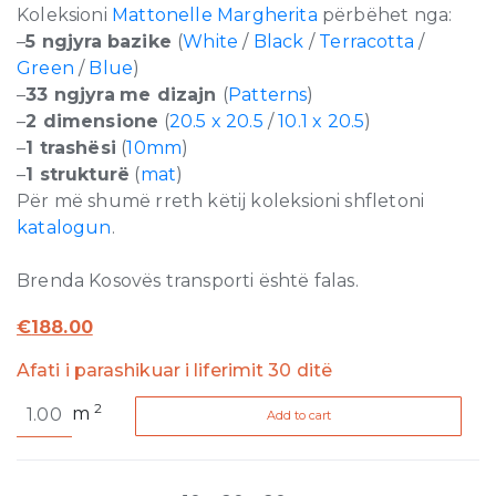
Koleksioni
Mattonelle Margherita
përbëhet nga:
–
5 ngjyra
bazike
(
White
/
Black
/
Terracotta
/
Green
/
Blue
)
–
33 ngjyra
me dizajn
(
Patterns
)
–
2 dimensione
(
20.5 x 20.5
/
10.1 x 20.5
)
–
1 trashësi
(
10mm
)
–
1 strukturë
(
mat
)
Për më shumë rreth këtij koleksioni shfletoni
katalogun
.
Brenda Kosovës transporti është falas.
€
188.00
Afati i parashikuar i liferimit 30 ditë
Mattonelle
2
m
Add to cart
Margherita
Kite
White