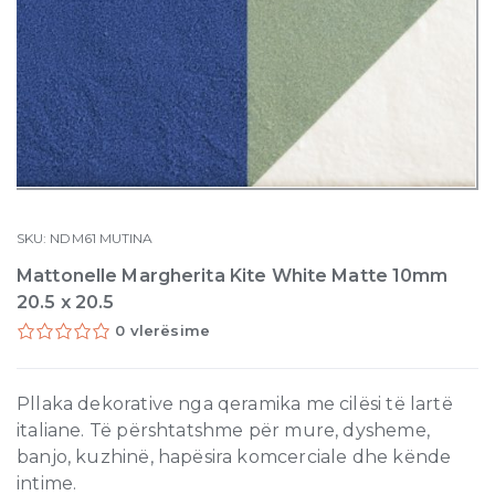
SKU:
NDM61
MUTINA
Mattonelle Margherita Kite White Matte 10mm
20.5 x 20.5
0 vlerësime
Pllaka dekorative nga qeramika me cilësi të lartë
italiane. Të përshtatshme për mure, dysheme,
banjo, kuzhinë, hapësira komcerciale dhe kënde
intime.