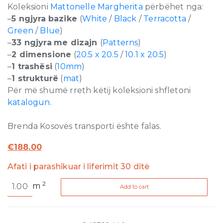
Koleksioni
Mattonelle Margherita
përbëhet nga:
–
5 ngjyra
bazike
(
White
/
Black
/
Terracotta
/
Green
/
Blue
)
–
33 ngjyra
me dizajn
(
Patterns
)
–
2 dimensione
(
20.5 x 20.5
/
10.1 x 20.5
)
–
1 trashësi
(
10mm
)
–
1 strukturë
(
mat
)
Për më shumë rreth këtij koleksioni shfletoni
katalogun
.
Brenda Kosovës transporti është falas.
€
188.00
Afati i parashikuar i liferimit 30 ditë
Mattonelle
2
m
Add to cart
Margherita
Double
Blue