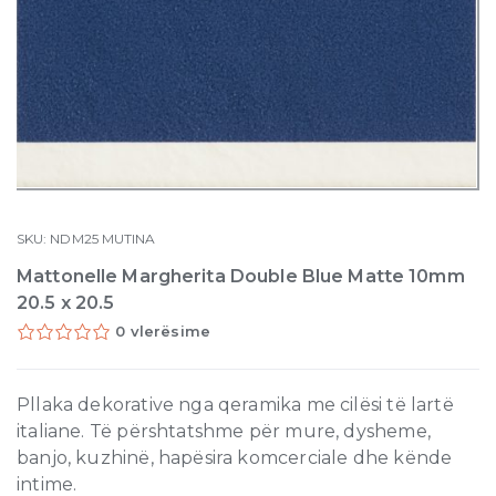
SKU:
NDM25
MUTINA
Mattonelle Margherita Double Blue Matte 10mm
20.5 x 20.5
0 vlerësime
Pllaka dekorative nga qeramika me cilësi të lartë
italiane. Të përshtatshme për mure, dysheme,
banjo, kuzhinë, hapësira komcerciale dhe kënde
intime.