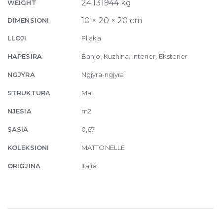
Matte
24.131944 kg
WEIGHT
10mm
10 × 20 × 20 cm
DIMENSIONI
20.5
x
LLOJI
Pllaka
20.5
HAPESIRA
Banjo, Kuzhina, Interier, Eksterier
quantity
NGJYRA
Ngjyra-ngjyra
STRUKTURA
Mat
NJESIA
m2
SASIA
0,67
KOLEKSIONI
MATTONELLE
ORIGJINA
Italia