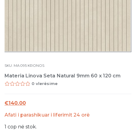
SKU:
MA095
KRONOS
Materia Linova Seta Natural 9mm 60 x 120 cm
0 vlerësime
€
140.00
Afati i parashikuar i liferimit 24 orë
1
cop
në stok.