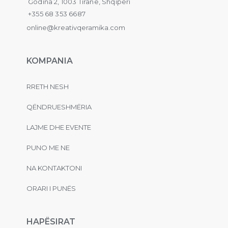
Godina 2, 1003 Tiranë, Shqipëri
+355 68 353 6687
online@kreativqeramika.com
KOMPANIA
RRETH NESH
QËNDRUESHMËRIA
LAJME DHE EVENTE
PUNO ME NE
NA KONTAKTONI
ORARI I PUNËS
HAPËSIRAT