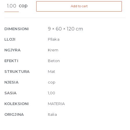
Materia
cop
Add to cart
Linova
Seta
Natural
9mm
9 × 60 × 120 cm
DIMENSIONI
60
LLOJI
Pllaka
x
120
NGJYRA
Krem
cm
EFEKTI
Beton
quantity
STRUKTURA
Mat
NJESIA
cop
SASIA
1,00
KOLEKSIONI
MATERIA
ORIGJINA
Italia