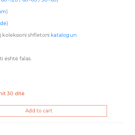
mm
)
hdë
)
 koleksioni shfletoni
katalogun
.
 është falas.
imit 30 ditë
Add to cart