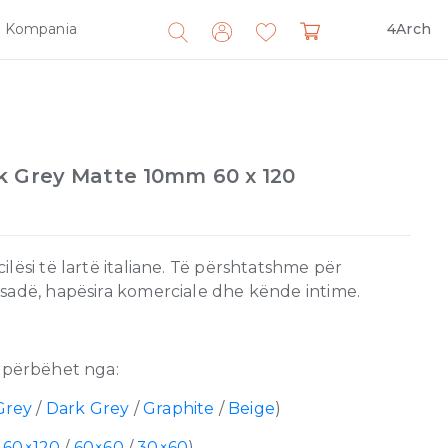
Kompania
4Arch
Search
for:
k Grey Matte 10mm 60 x 120
lësi të lartë italiane. Të përshtatshme për
sadë, hapësira komerciale dhe kënde intime.
përbëhet nga:
Grey
/
Dark Grey
/
Graphite
/
Beige
)
/
60×120
/
60×60
/
30×60
)