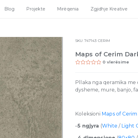
Blog
Projekte
Mirëqenia
Zgjidhje Kreative
SKU:
747143
CERIM
Maps of Cerim Dar
0 vlerësime
Pllaka nga qeramika me ci
dysheme, mure, banjo, fa
Koleksioni
Maps of Cerim
–
5 ngjyra
(
White
/
Light 
–
4 dimensione
(
80×80