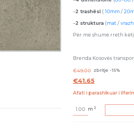
–
2 trashësi
(
10mm
/
20
–
2 struktura
(
mat
/
vraz
Për më shumë rreth këtij
Brenda Kosovës transporti
zbritje -15%
€
49.00
€
41.65
Afati i parashikuar i lifer
Maps
2
m
of
Cerim
Dark
Grey