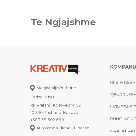
Te Ngjajshme
KOMPANI
RRETH NESH
Magjistralja Prishtinë -
QËNDRUESH
Ferizaj, Km 1
Rr. Rrafshi i Kosovës Nr.52
LAJME DHE 
10000 Prishtinë, Kosovë
PUNO ME NE
+383 38 602 600
Autostrada Tiranë - Elbasan,
NA KONTAKT