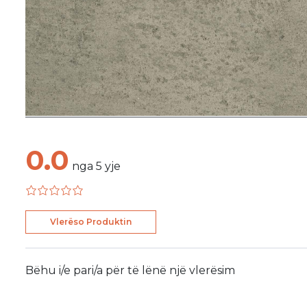
0.0
nga
5
yje
Vlerëso Produktin
Bëhu i/e pari/a për të lënë një vlerësim