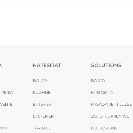
A
HAPËSIRAT
SOLUTIONS
BANJO
BANJO
MËRIA
KUZHINË
MIRËQENIA
EVENTE
ENTERIER
FASADA VENTILUESE
EKSTERIER
ZGJIDHJE KREATIVE
ONI
TARRACË
KUJDESI DHE