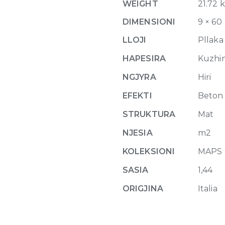
WEIGHT
21.72 
Matte
10mm
DIMENSIONI
9 × 60
60
LLOJI
Pllaka
x
120
HAPESIRA
Kuzhina
quantity
NGJYRA
Hiri
EFEKTI
Beton
STRUKTURA
Mat
NJESIA
m2
KOLEKSIONI
MAPS 
SASIA
1,44
ORIGJINA
Italia