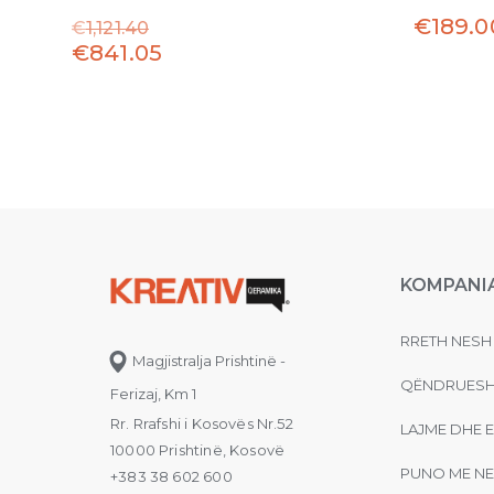
€
189.0
€
1,121.40
€
841.05
KOMPANI
RRETH NESH
Magjistralja Prishtinë -
QËNDRUESH
Ferizaj, Km 1
Rr. Rrafshi i Kosovës Nr.52
LAJME DHE 
10000 Prishtinë, Kosovë
PUNO ME NE
+383 38 602 600