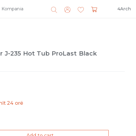
Kompania
4Arch
Search
for:
or J-235 Hot Tub ProLast Black
imit 24 orë
Add to cart