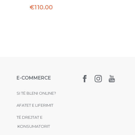
€
110.00
€
20
E-COMMERCE
SI TË BLENI ONLINE?
AFATET E LIFERIMIT
TË DREJTAT E
KONSUMATORIT