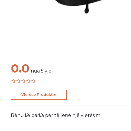
0.0
nga
5
yje
Vlerëso Produktin
Bëhu i/e pari/a për të lënë një vlerësim