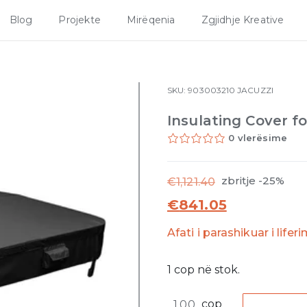
Blog
Projekte
Mirëqenia
Zgjidhje Kreative
SKU:
903003210
JACUZZI
Insulating Cover f
0 vlerësime
zbritje -25%
€
1,121.40
€
841.05
Afati i parashikuar i lifer
1
cop
në stok.
Insulating
cop