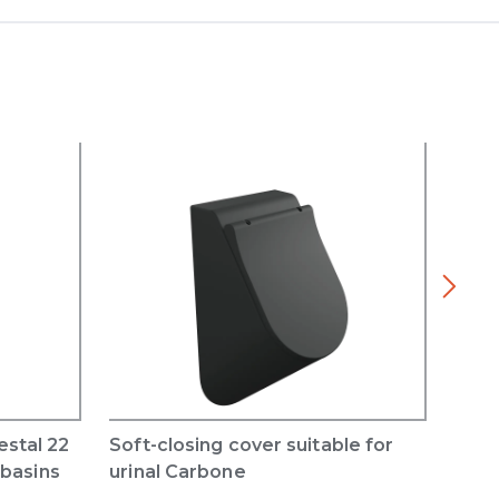
stal 22
Soft-closing cover suitable for
Flag
 basins
urinal Carbone
ther
Car