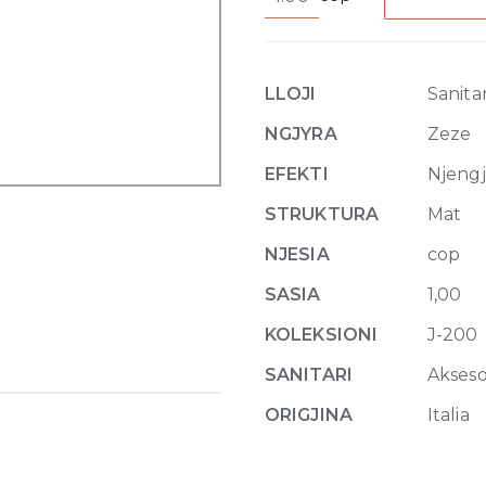
Cover
for
J-
235
LLOJI
Sanitar
Hot
Tub
NGJYRA
Zeze
ProLast
EFEKTI
Njeng
Black
quantity
STRUKTURA
Mat
NJESIA
cop
SASIA
1,00
KOLEKSIONI
J-200
SANITARI
Akseso
ORIGJINA
Italia