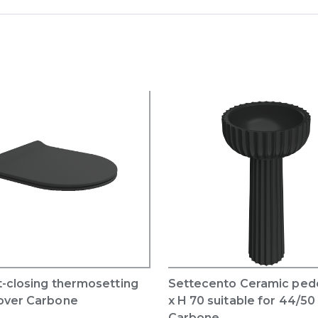
t-closing thermosetting
Settecento Ceramic pede
over Carbone
x H 70 suitable for 44/50
Carbone