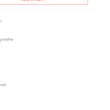
i
jyreshe
ret