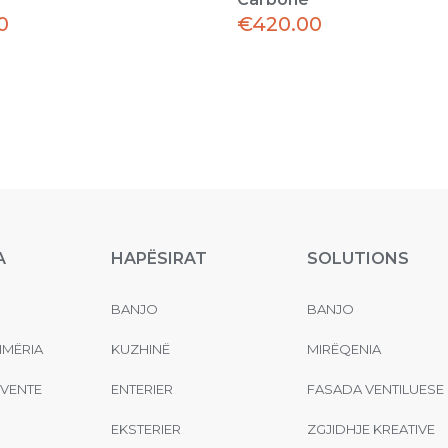
0
€
420.00
A
HAPËSIRAT
SOLUTIONS
BANJO
BANJO
MËRIA
KUZHINË
MIRËQENIA
EVENTE
ENTERIER
FASADA VENTILUESE
EKSTERIER
ZGJIDHJE KREATIVE