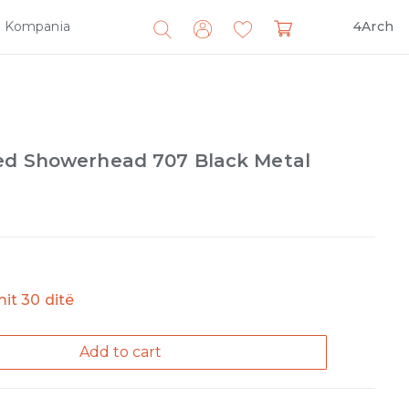
Kompania
4Arch
Search
for:
ed Showerhead 707 Black Metal
imit 30 ditë
Add to cart