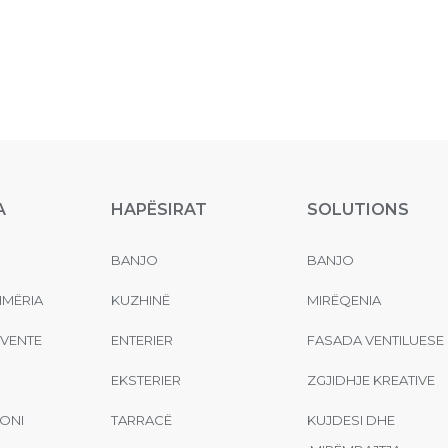
A
HAPËSIRAT
SOLUTIONS
BANJO
BANJO
MËRIA
KUZHINË
MIRËQENIA
EVENTE
ENTERIER
FASADA VENTILUESE
EKSTERIER
ZGJIDHJE KREATIVE
ONI
TARRACË
KUJDESI DHE