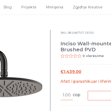
Blog
Projekte
Mirëqenia
Zgjidhje Kreative
SKU:
58248/707
GESSI
Inciso Wall-mount
Brushed PVD
0 vlerësime
€
1,439.00
Afati i parashikuar i lifer
Inciso
cop
Wall-
mounted
Showerhead