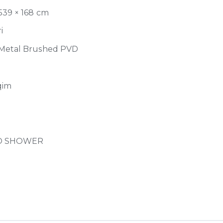
539 × 168 cm
i
 Metal Brushed PVD
qim
SO SHOWER