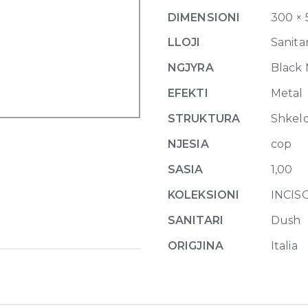
707
DIMENSIONI
300 × 
Black
Metal
LLOJI
Sanitar
Brushed
NGJYRA
Black
PVD
quantity
EFEKTI
Metal
STRUKTURA
Shkel
NJESIA
cop
SASIA
1,00
KOLEKSIONI
INCI
SANITARI
Dush
ORIGJINA
Italia