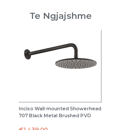
Te Ngjajshme
Inciso Wall-mounted Showerhead
707 Black Metal Brushed PVD
€
1,439.00