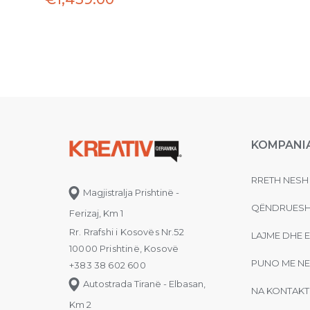
KOMPANI
RRETH NESH
Magjistralja Prishtinë -
QËNDRUESH
Ferizaj, Km 1
Rr. Rrafshi i Kosovës Nr.52
LAJME DHE 
10000 Prishtinë, Kosovë
PUNO ME NE
+383 38 602 600
Autostrada Tiranë - Elbasan,
NA KONTAKT
Km 2