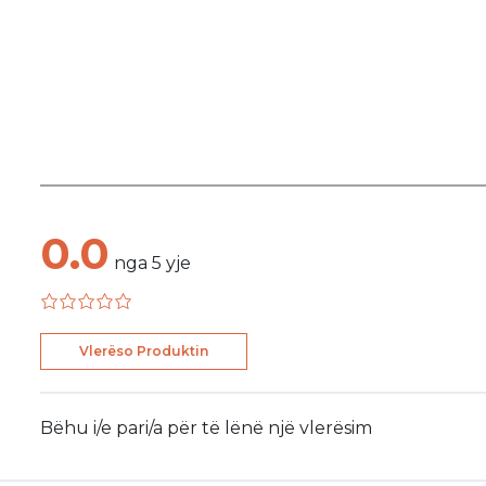
0.0
nga
5
yje
Vlerëso Produktin
Bëhu i/e pari/a për të lënë një vlerësim