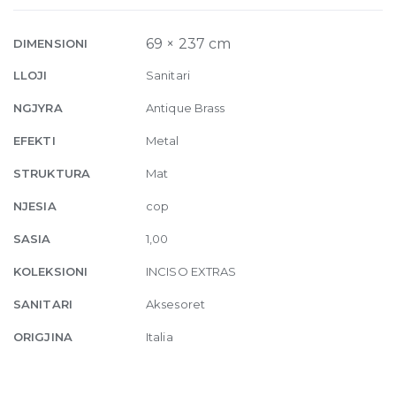
713
Antique
69 × 237 cm
DIMENSIONI
Brass
LLOJI
Sanitari
quantity
NGJYRA
Antique Brass
EFEKTI
Metal
STRUKTURA
Mat
NJESIA
cop
SASIA
1,00
KOLEKSIONI
INCISO EXTRAS
SANITARI
Aksesoret
ORIGJINA
Italia