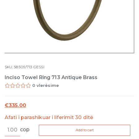
SKU:
58509/713
GESSI
Inciso Towel Ring 713 Antique Brass
0 vlerësime
€
335.00
Afati i parashikuar i liferimit 30 ditë
Inciso
cop
Add to cart
Towel
Ring