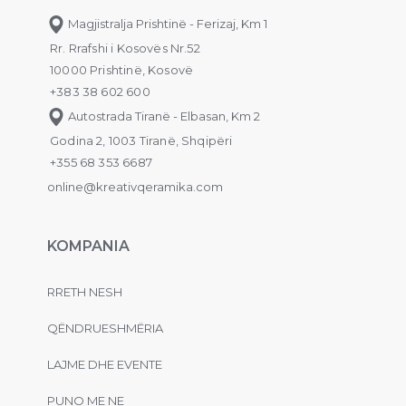
Magjistralja Prishtinë - Ferizaj, Km 1
Rr. Rrafshi i Kosovës Nr.52
10000 Prishtinë, Kosovë
+383 38 602 600
Autostrada Tiranë - Elbasan, Km 2
Godina 2, 1003 Tiranë, Shqipëri
+355 68 353 6687
online@kreativqeramika.com
KOMPANIA
RRETH NESH
QËNDRUESHMËRIA
LAJME DHE EVENTE
PUNO ME NE