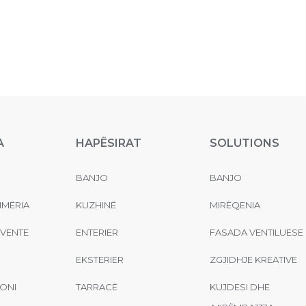
A
HAPËSIRAT
SOLUTIONS
BANJO
BANJO
MËRIA
KUZHINË
MIRËQENIA
EVENTE
ENTERIER
FASADA VENTILUESE
EKSTERIER
ZGJIDHJE KREATIVE
ONI
TARRACË
KUJDESI DHE