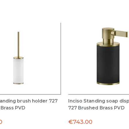
tanding brush holder 727
Inciso Standing soap dis
 Brass PVD
727 Brushed Brass PVD
0
€
743.00