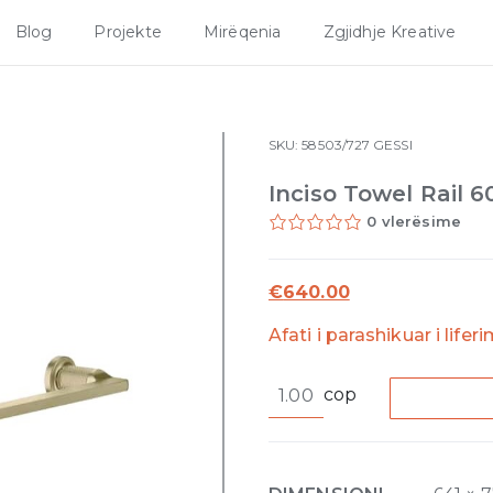
Blog
Projekte
Mirëqenia
Zgjidhje Kreative
SKU:
58503/727
GESSI
Inciso Towel Rail
0 vlerësime
€
640.00
Afati i parashikuar i lifer
Inciso
cop
Towel
Rail
60cm
727