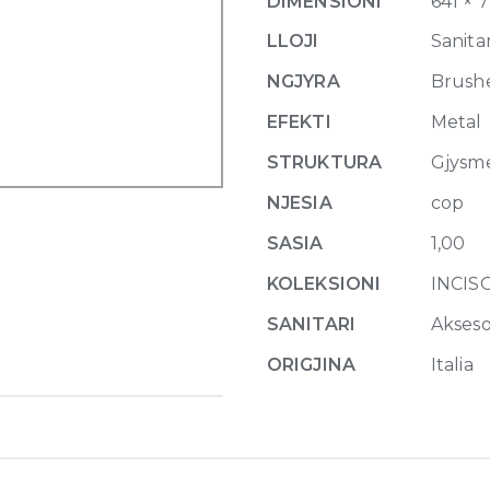
DIMENSIONI
641 × 
Brushed
Brass
LLOJI
Sanitar
PVD
NGJYRA
Brush
quantity
EFEKTI
Metal
STRUKTURA
Gjysm
NJESIA
cop
SASIA
1,00
KOLEKSIONI
INCIS
SANITARI
Akseso
ORIGJINA
Italia