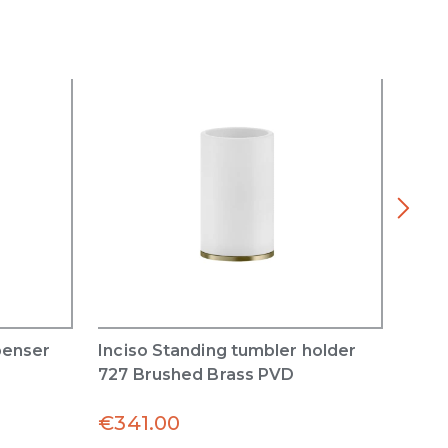
penser
Inciso Standing tumbler holder
Inci
727 Brushed Brass PVD
727 
€
341.00
€
34