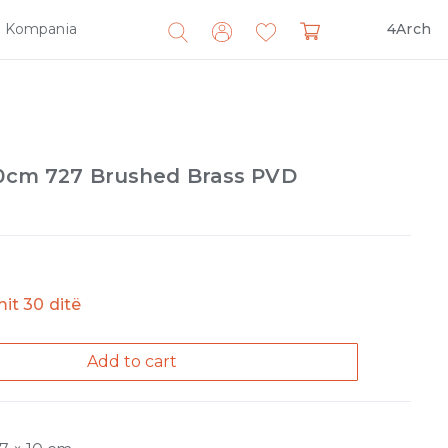
Kompania
4Arch
Search
for:
 60cm 727 Brushed Brass PVD
imit 30 ditë
Add to cart