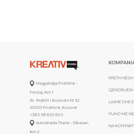
KOMPANI
RRETH NESH
Magjistralja Prishtinë -
QËNDRUESH
Ferizaj, Km 1
Rr. Rrafshi i Kosovës Nr.52
LAJME DHE 
10000 Prishtinë, Kosovë
PUNO ME NE
+383 38 602 600
Autostrada Tiranë - Elbasan,
NA KONTAKT
Km 2