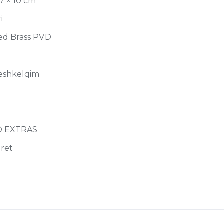
77 × 10 cm
i
ed Brass PVD
eshkelqim
O EXTRAS
ret