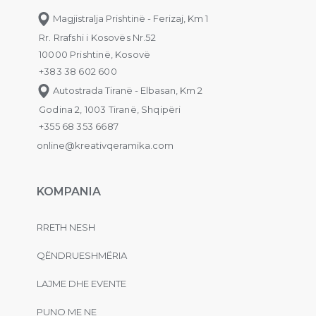
Magjistralja Prishtinë - Ferizaj, Km 1
Rr. Rrafshi i Kosovës Nr.52
10000 Prishtinë, Kosovë
+383 38 602 600
Autostrada Tiranë - Elbasan, Km 2
Godina 2, 1003 Tiranë, Shqipëri
+355 68 353 6687
online@kreativqeramika.com
KOMPANIA
RRETH NESH
QËNDRUESHMËRIA
LAJME DHE EVENTE
PUNO ME NE