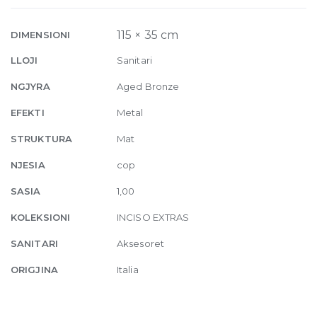
holder
187
115 × 35 cm
DIMENSIONI
Aged
LLOJI
Sanitari
Bronze
quantity
NGJYRA
Aged Bronze
EFEKTI
Metal
STRUKTURA
Mat
NJESIA
cop
SASIA
1,00
KOLEKSIONI
INCISO EXTRAS
SANITARI
Aksesoret
ORIGJINA
Italia