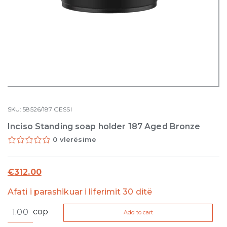
SKU:
58526/187
GESSI
Inciso Standing soap holder 187 Aged Bronze
0 vlerësime
€
312.00
Afati i parashikuar i liferimit 30 ditë
Inciso
cop
Add to cart
Standing
soap