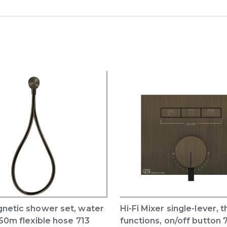
gnetic shower set, water
Hi-Fi Mixer single-lever, 
,50m flexible hose 713
functions, on/off button 