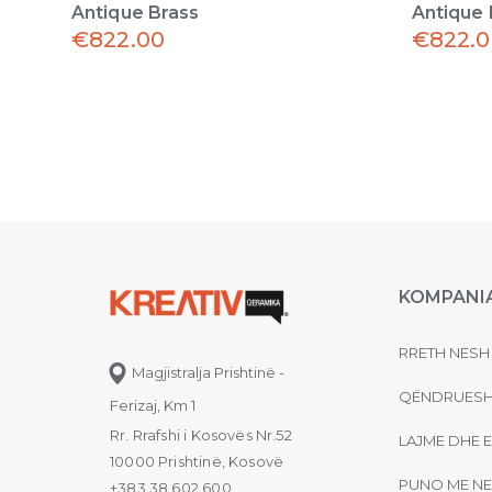
Antique Brass
Antique 
€
822.00
€
822.
KOMPANI
RRETH NESH
Magjistralja Prishtinë -
QËNDRUESH
Ferizaj, Km 1
Rr. Rrafshi i Kosovës Nr.52
LAJME DHE 
10000 Prishtinë, Kosovë
PUNO ME NE
+383 38 602 600