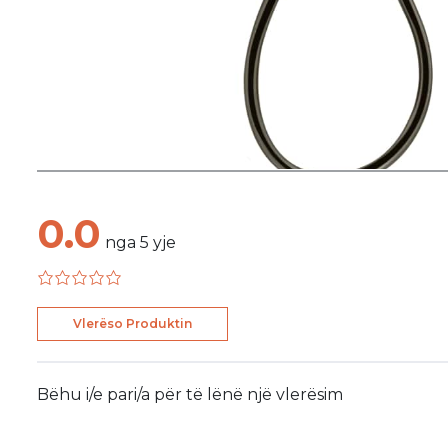
0.0
nga
5
yje
Vlerëso Produktin
Bëhu i/e pari/a për të lënë një vlerësim