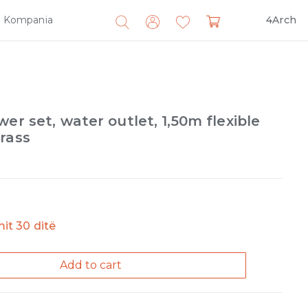
Kompania
4Arch
Search
for:
er set, water outlet, 1,50m flexible
rass
imit 30 ditë
Add to cart