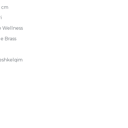
5 cm
i
e Wellness
e Brass
eshkelqim