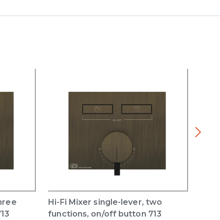
three
Hi-Fi Mixer single-lever, two
Hi-F
713
functions, on/off button 713
five