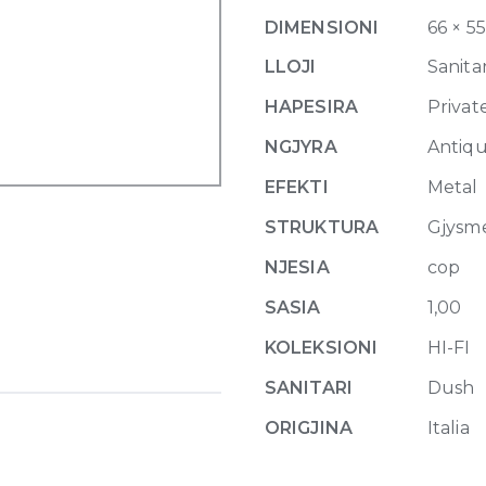
set,
DIMENSIONI
66 × 5
water
outlet,
LLOJI
Sanitar
1,50m
HAPESIRA
Privat
flexible
hose
NGJYRA
Antiqu
713
EFEKTI
Metal
Antique
Brass
STRUKTURA
Gjysm
quantity
NJESIA
cop
SASIA
1,00
KOLEKSIONI
HI-FI
SANITARI
Dush
ORIGJINA
Italia