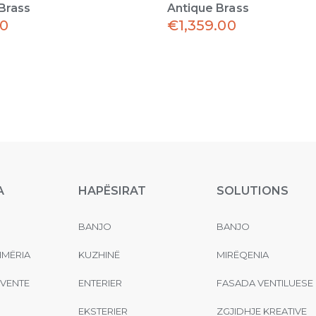
Brass
Antique Brass
00
€
1,359.00
A
HAPËSIRAT
SOLUTIONS
BANJO
BANJO
MËRIA
KUZHINË
MIRËQENIA
EVENTE
ENTERIER
FASADA VENTILUESE
EKSTERIER
ZGJIDHJE KREATIVE