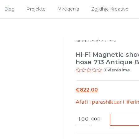
Blog
Projekte
Mirëqenia
Zgjidhje Kreative
SKU:
63099/713
GESSI
Hi-Fi Magnetic show
hose 713 Antique B
0 vlerësime
€
822.00
Afati i parashikuar i lifer
Hi-
cop
Fi
Magnetic
shower