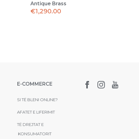
Antique Brass
Anti
€
1,290.00
€
4,
E-COMMERCE
SI TË BLENI ONLINE?
AFATET E LIFERIMIT
TË DREJTAT E
KONSUMATORIT