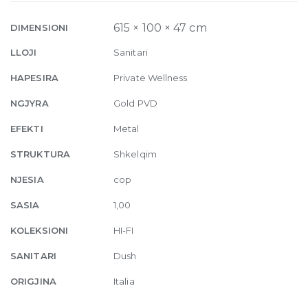
Thermostatic
mixer,
615 × 100 × 47 cm
DIMENSIONI
five
LLOJI
Sanitari
functions,
on/off
HAPESIRA
Private Wellness
button
NGJYRA
Gold PVD
246
Gold
EFEKTI
Metal
PVD
STRUKTURA
Shkelqim
quantity
NJESIA
cop
SASIA
1,00
KOLEKSIONI
HI-FI
SANITARI
Dush
ORIGJINA
Italia