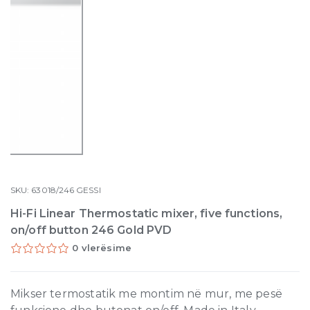
SKU:
63018/246
GESSI
Hi-Fi Linear Thermostatic mixer, five functions,
on/off button 246 Gold PVD
0 vlerësime
Mikser termostatik me montim në mur, me pesë