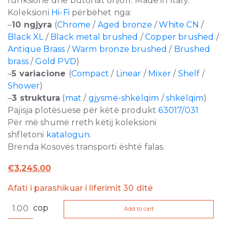
funksione dhe butonat on/off. Made in Italy.
Koleksioni
Hi-Fi
përbëhet nga:
–
10 ngjyra
(
Chrome
/
Aged bronze
/
White CN
/
Black XL
/
Black metal brushed
/
Copper brushed
/
Antique Brass
/
Warm bronze brushed
/
Brushed
brass
/
Gold PVD
)
–
5 variacione
(
Compact
/
Linear
/
Mixer
/
Shelf
/
Shower
)
–
3 struktura
(
mat
/
gjysmë-shkëlqim
/
shkëlqim
)
Pajisja plotësuese për këtë produkt
63017/031
Për më shumë rreth këtij koleksioni
shfletoni
katalogun
.
Brenda Kosovës transporti është falas.
€
3,245.00
Afati i parashikuar i liferimit 30 ditë
Hi-
cop
Add to cart
Fi
Linear