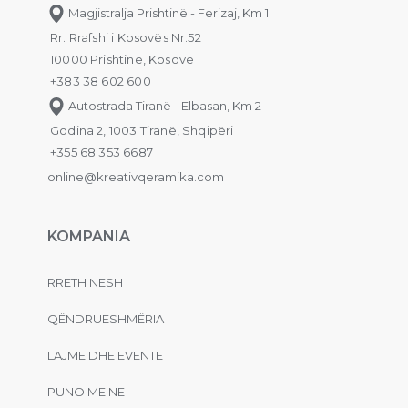
Magjistralja Prishtinë - Ferizaj, Km 1
Rr. Rrafshi i Kosovës Nr.52
10000 Prishtinë, Kosovë
+383 38 602 600
Autostrada Tiranë - Elbasan, Km 2
Godina 2, 1003 Tiranë, Shqipëri
+355 68 353 6687
online@kreativqeramika.com
KOMPANIA
RRETH NESH
QËNDRUESHMËRIA
LAJME DHE EVENTE
PUNO ME NE