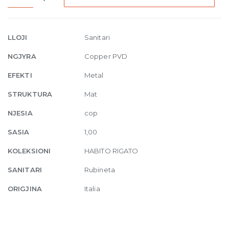
Medium
Basin
mixer
LLOJI
Sanitari
with
NGJYRA
Copper PVD
waste
708
EFEKTI
Metal
Copper
STRUKTURA
Mat
Brushed
PVD
NJESIA
cop
quantity
SASIA
1,00
KOLEKSIONI
HABITO RIGATO
SANITARI
Rubineta
ORIGJINA
Italia