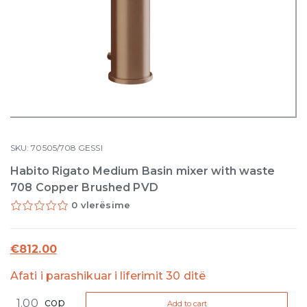
SKU:
70505/708
GESSI
Habito Rigato Medium Basin mixer with waste
708 Copper Brushed PVD
0 vlerësime
€
812.00
Afati i parashikuar i liferimit 30 ditë
Habito
cop
Add to cart
Rigato