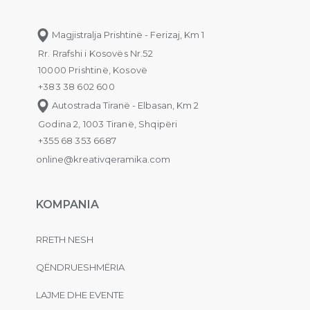
Magjistralja Prishtinë - Ferizaj, Km 1
Rr. Rrafshi i Kosovës Nr.52
10000 Prishtinë, Kosovë
+383 38 602 600
Autostrada Tiranë - Elbasan, Km 2
Godina 2, 1003 Tiranë, Shqipëri
+355 68 353 6687
online@kreativqeramika.com
KOMPANIA
RRETH NESH
QËNDRUESHMËRIA
LAJME DHE EVENTE