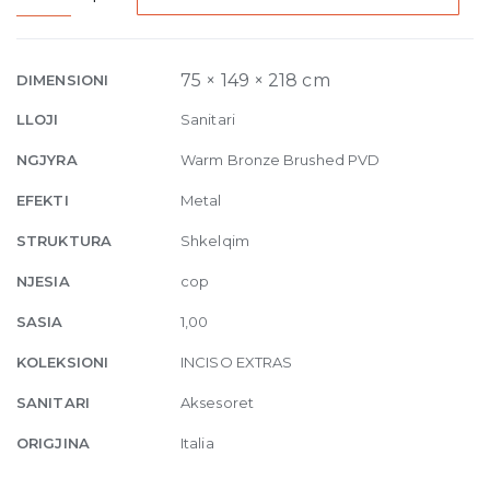
Wall-
mounted
soap
75 × 149 × 218 cm
DIMENSIONI
dispenser
LLOJI
Sanitari
726
Warm
NGJYRA
Warm Bronze Brushed PVD
Bronze
EFEKTI
Metal
Brushed
PVD
STRUKTURA
Shkelqim
quantity
NJESIA
cop
SASIA
1,00
KOLEKSIONI
INCISO EXTRAS
SANITARI
Aksesoret
ORIGJINA
Italia