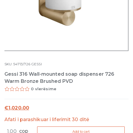
SKU:
54713/726
GESSI
Gessi 316 Wall-mounted soap dispenser 726
Warm Bronze Brushed PVD
0 vlerësime
€
1,020.00
Afati i parashikuar i liferimit 30 ditë
Gessi
cop
Add to cart
316