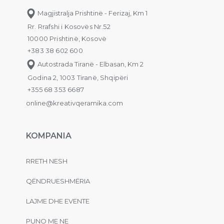
Magjistralja Prishtinë - Ferizaj, Km 1
Rr. Rrafshi i Kosovës Nr.52
10000 Prishtinë, Kosovë
+383 38 602 600
Autostrada Tiranë - Elbasan, Km 2
Godina 2, 1003 Tiranë, Shqipëri
+355 68 353 6687
online@kreativqeramika.com
KOMPANIA
RRETH NESH
QËNDRUESHMËRIA
LAJME DHE EVENTE
PUNO ME NE