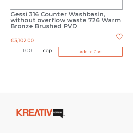
Gessi 316 Counter Washbasin,
without overflow waste 726 Warm
Bronze Brushed PVD
€
3,102.00
cop
Add to Cart