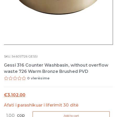
SKU:
54601/726
GESSI
Gessi 316 Counter Washbasin, without overflow
waste 726 Warm Bronze Brushed PVD
0 vlerësime
€
3,102.00
Afati i parashikuar i liferimit 30 ditë
Gessi
cop
Add to cart
316