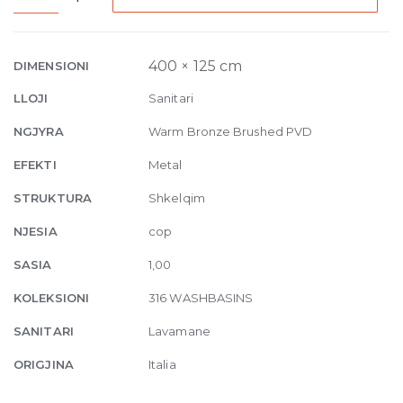
Counter
Washbasin,
without
400 × 125 cm
DIMENSIONI
overflow
LLOJI
Sanitari
waste
726
NGJYRA
Warm Bronze Brushed PVD
Warm
EFEKTI
Metal
Bronze
Brushed
STRUKTURA
Shkelqim
PVD
NJESIA
cop
quantity
SASIA
1,00
KOLEKSIONI
316 WASHBASINS
SANITARI
Lavamane
ORIGJINA
Italia