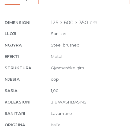
Counter
Washbasin,
without
125 × 600 × 350 cm
DIMENSIONI
overflow
LLOJI
Sanitari
waste
60
NGJYRA
Steel brushed
x
EFEKTI
Metal
35cm
239
STRUKTURA
Gjysmeshkelqim
Steel
NJESIA
cop
brushed
quantity
SASIA
1,00
KOLEKSIONI
316 WASHBASINS
SANITARI
Lavamane
ORIGJINA
Italia