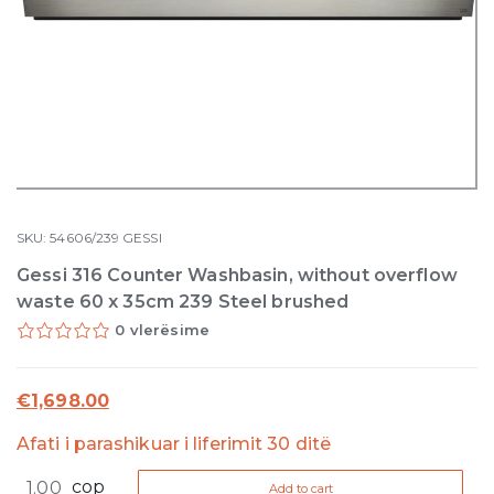
SKU:
54606/239
GESSI
Gessi 316 Counter Washbasin, without overflow
waste 60 x 35cm 239 Steel brushed
0 vlerësime
€
1,698.00
Afati i parashikuar i liferimit 30 ditë
Gessi
cop
Add to cart
316