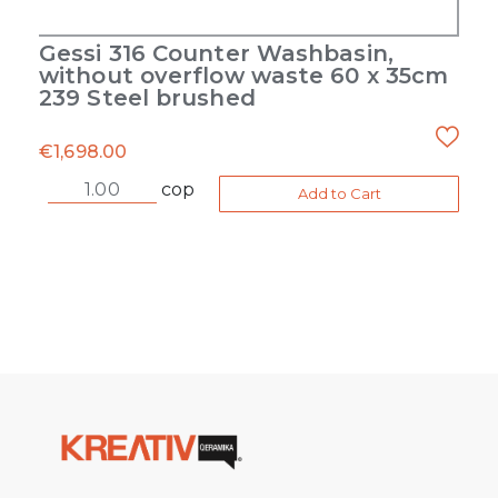
Gessi 316 Counter Washbasin,
without overflow waste 60 x 35cm
239 Steel brushed
€
1,698.00
cop
Add to Cart