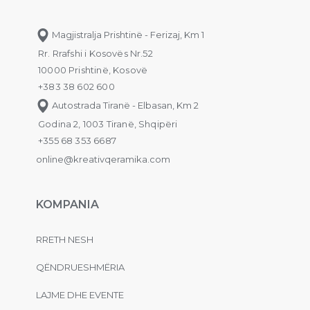
Magjistralja Prishtinë - Ferizaj, Km 1
Rr. Rrafshi i Kosovës Nr.52
10000 Prishtinë, Kosovë
+383 38 602 600
Autostrada Tiranë - Elbasan, Km 2
Godina 2, 1003 Tiranë, Shqipëri
+355 68 353 6687
online@kreativqeramika.com
KOMPANIA
RRETH NESH
QËNDRUESHMËRIA
LAJME DHE EVENTE