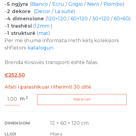
–
5 ngjyra
(
Bianco
/
Ecru
/
Grigio
/
Nero
/
Piombo
)
–
2 dekore
(
Decor
/
La suite
)
–
4 dimensione
(
120×120
/
60×120
/
30×120
/
60×60
)
–
1 trashësi
(
12mm
)
–
1 strukturë
(
mat
)
Për më shumë informata rreth këtij koleksioni
shfletoni
katalogun
.
Brenda Kosovës transporti është falas.
€
252.50
Afati i parashikuar i liferimit 30 ditë
Dechirer
2
m
Add to cart
Neutral
Grigio
Matte
12mm
12 × 60 × 120 cm
DIMENSIONI
60
LLOJI
Pllaka