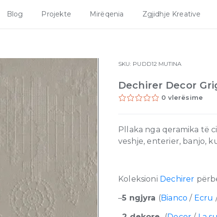
Blog
Projekte
Mirëqenia
Zgjidhje Kreative
SKU:
PUDD12
MUTINA
Dechirer Decor Gri
0 vlerësime
Pllaka nga qeramika të ci
veshje, enterier, banjo, 
Koleksioni
Dechirer
përb
–
5 ngjyra
(
Bianco
/
Ecru
–
2 dekore
(
Decor
/
La su