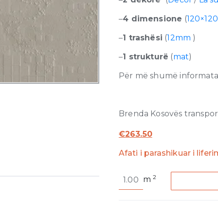
–
4 dimensione
(
120×120
–
1 trashësi
(
12mm
)
–
1 strukturë
(
mat
)
Për më shumë informata r
Brenda Kosovës transporti
€
263.50
Afati i parashikuar i lifer
Dechirer
2
m
Decor
Grigio
Matte
12mm