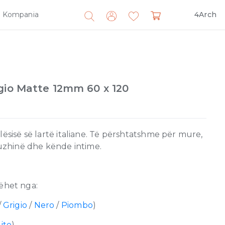
Kompania
4Arch
Search
for:
gio Matte 12mm 60 x 120
lësisë së lartë italiane. Të përshtatshme për mure,
kuzhinë dhe kënde intime.
ëhet nga:
/
Grigio
/
Nero
/
Piombo
)
ite
)