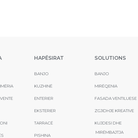
A
HAPËSIRAT
SOLUTIONS
BANJO
BANJO
MËRIA
KUZHINË
MIRËQENIA
EVENTE
ENTERIER
FASADA VENTILUESE
EKSTERIER
ZGJIDHJE KREATIVE
ONI
TARRACË
KUJDESI DHE
MIRËMBAJTJA
ËS
PISHINA