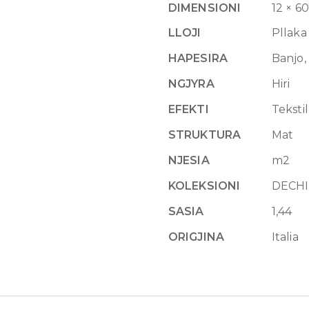
DIMENSIONI
12 × 6
60
x
LLOJI
Pllaka
120
HAPESIRA
Banjo,
quantity
NGJYRA
Hiri
EFEKTI
Tekstil
STRUKTURA
Mat
NJESIA
m2
KOLEKSIONI
DECH
SASIA
1,44
ORIGJINA
Italia