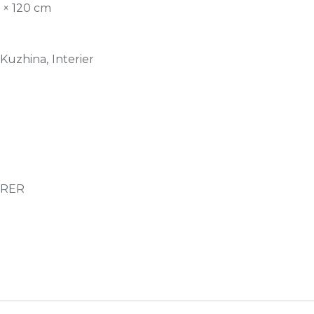
0 × 120 cm
 Kuzhina, Interier
IRER