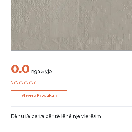
0.0
nga
5
yje
Vlerëso Produktin
Bëhu i/e pari/a për të lënë një vlerësim