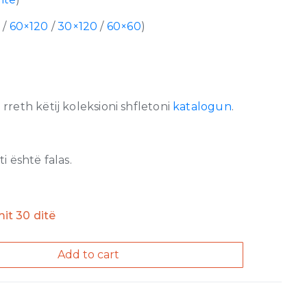
/
60×120
/
30×120
/
60×60
)
reth këtij koleksioni shfletoni
katalogun
.
 është falas.
imit 30 ditë
Add to cart