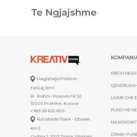
Te Ngjajshme
KOMPANI
RRETH NESH
Magjistralja Prishtinë -
QËNDRUESH
Ferizaj, Km 1
Rr. Rrafshi i Kosovës Nr.52
LAJME DHE 
10000 Prishtinë, Kosovë
PUNO ME NE
+383 38 602 600
Autostrada Tiranë - Elbasan,
NA KONTAKT
Km 2
ORARI I PUN
Godina 2, 1003 Tiranë, Shqipëri