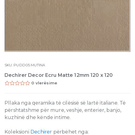
SKU:
PUDD05
MUTINA
Dechirer Decor Ecru Matte 12mm 120 x 120
0 vlerësime
Pllaka nga qeramika të cilësisë së lartë italiane. Të
përshtatshme për mure, veshje, enterier, banjo,
kuzhinë dhe kënde intime.
Koleksioni
Dechirer
përbëhet nga: