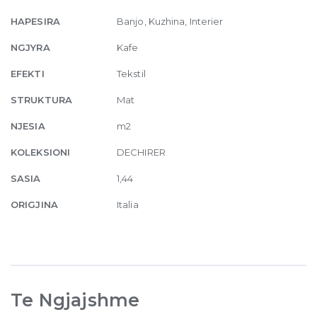
x
120
HAPESIRA
Banjo, Kuzhina, Interier
quantity
NGJYRA
Kafe
EFEKTI
Tekstil
STRUKTURA
Mat
NJESIA
m2
KOLEKSIONI
DECHIRER
SASIA
1,44
ORIGJINA
Italia
Te Ngjajshme