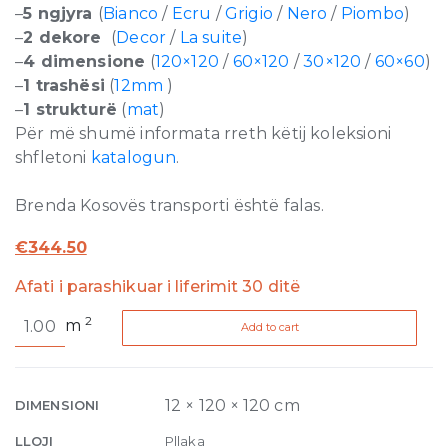
–
5 ngjyra
(
Bianco
/
Ecru
/
Grigio
/
Nero
/
Piombo
)
–
2 dekore
(
Decor
/
La suite
)
–
4 dimensione
(
120×120
/
60×120
/
30×120
/
60×60
)
–
1 trashësi
(
12mm
)
–
1 strukturë
(
mat
)
Për më shumë informata rreth këtij koleksioni
shfletoni
katalogun
.
Brenda Kosovës transporti është falas.
€
344.50
Afati i parashikuar i liferimit 30 ditë
Dechirer
2
m
Add to cart
Decor
Ecru
Matte
12mm
12 × 120 × 120 cm
DIMENSIONI
120
LLOJI
Pllaka