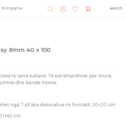
Kompania
4Arch
Search
for:
ssy 8mm 40 x 100
lësi të lartë italiane. Të përshtatshme për mure,
kuzhinë dhe kënde intime.
het nga 7 pllaka dekorative të formatit 20×20 cm.
20×140 cm.