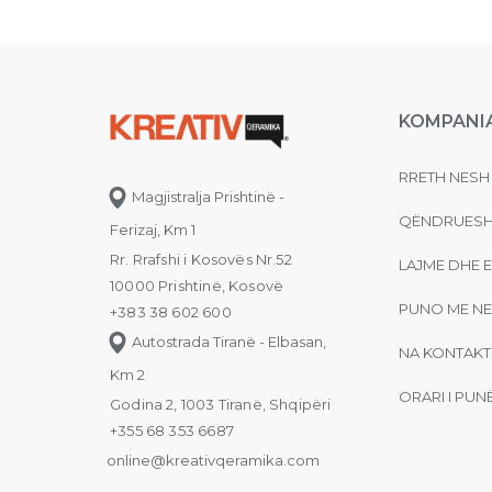
KOMPANI
RRETH NESH
Magjistralja Prishtinë -
QËNDRUESH
Ferizaj, Km 1
Rr. Rrafshi i Kosovës Nr.52
LAJME DHE 
10000 Prishtinë, Kosovë
PUNO ME NE
+383 38 602 600
Autostrada Tiranë - Elbasan,
NA KONTAKT
Km 2
ORARI I PUN
Godina 2, 1003 Tiranë, Shqipëri
+355 68 353 6687
online@kreativqeramika.com