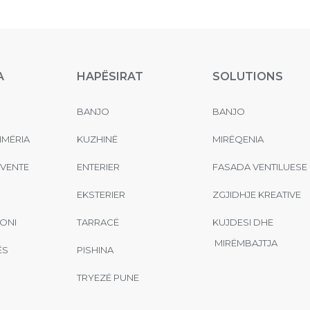
A
HAPËSIRAT
SOLUTIONS
BANJO
BANJO
MËRIA
KUZHINË
MIRËQENIA
EVENTE
ENTERIER
FASADA VENTILUESE
EKSTERIER
ZGJIDHJE KREATIVE
ONI
TARRACË
KUJDESI DHE
MIRËMBAJTJA
ËS
PISHINA
TRYEZË PUNE