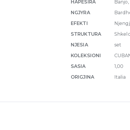
HAPESIRA
Banjo,
quantity
NGJYRA
Bardh
EFEKTI
Njeng
STRUKTURA
Shkel
NJESIA
set
KOLEKSIONI
CUBA
SASIA
1,00
ORIGJINA
Italia