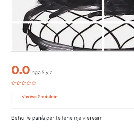
0.0
nga
5
yje
Vlerëso Produktin
Bëhu i/e pari/a për të lënë një vlerësim