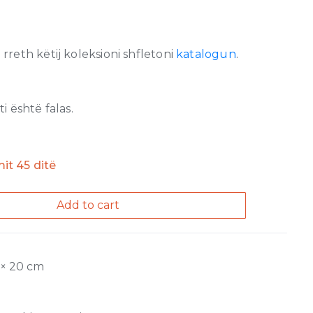
reth këtij koleksioni shfletoni
katalogun
.
 është falas.
mit 45 ditë
Add to cart
 × 20 cm