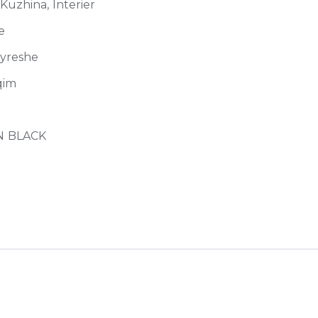
 Kuzhina, Interier
e
jyreshe
qim
N BLACK