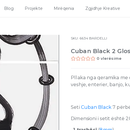
Blog
Projekte
Mirëqenia
Zgjidhje Kreative
SKU:
6634
BARDELLI
Cuban Black 2 Glo
0 vlerësime
Pllaka nga qeramika me ci
veshje, enterier, banjo, 
Seti
Cuban Black
7 përbë
Dimensioni i setit është 
–
1 trashësi
(
8mm
)