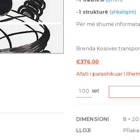
–
1 strukturë
(
shkëlqim
)
Për më shumë informata r
Brenda Kosovës transporti
€
376.00
Afati i parashikuar i liferi
Cuban
set
Black
2
Glossy
8mm
DIMENSIONI
8 × 20
40
x
LLOJI
Pllaka
100