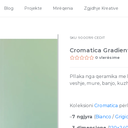
Blog
Projekte
Mirëqenia
Zgjidhje Kreative
SKU:
9000199
CEDIT
Cromatica Gradien
0 vlerësime
Pllaka nga qeramika me ku
veshje, mure, banjo, ku
Koleksioni
Cromatica
për
–
7 ngjyra
(
Bianco
/
Grigi
–
3 dimensione
(
120×24