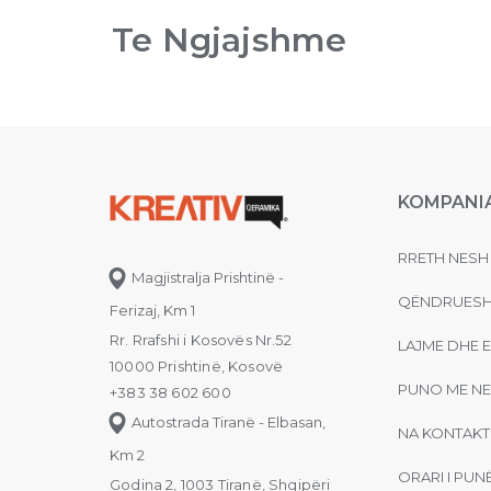
Te Ngjajshme
KOMPANI
RRETH NESH
Magjistralja Prishtinë -
QËNDRUESH
Ferizaj, Km 1
Rr. Rrafshi i Kosovës Nr.52
LAJME DHE 
10000 Prishtinë, Kosovë
PUNO ME NE
+383 38 602 600
Autostrada Tiranë - Elbasan,
NA KONTAKT
Km 2
ORARI I PUN
Godina 2, 1003 Tiranë, Shqipëri