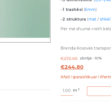
–
1 trashësi
(
6mm
)
–
2 struktura
(
mat
/
shkë
Për më shumë rreth këtij
Brenda Kosovës transporti
zbritje -10%
€
272.00
€
244.80
Afati i parashikuar i lifer
Cromatica
2
m
Gradiente
Grigio-
Verde
Matte