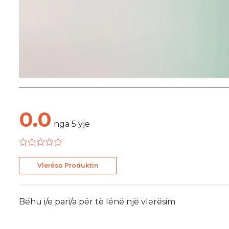
0.0
nga
5
yje
Vlerëso Produktin
Bëhu i/e pari/a për të lënë një vlerësim