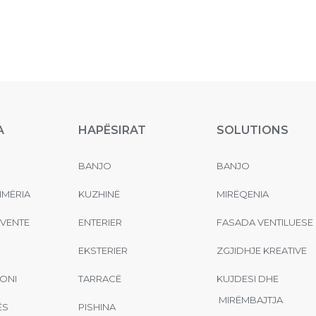
A
HAPËSIRAT
SOLUTIONS
BANJO
BANJO
MËRIA
KUZHINË
MIRËQENIA
EVENTE
ENTERIER
FASADA VENTILUESE
EKSTERIER
ZGJIDHJE KREATIVE
ONI
TARRACË
KUJDESI DHE
MIRËMBAJTJA
ËS
PISHINA