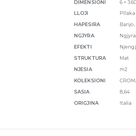
DIMENSIONI
6 × 36
6mm
360
LLOJI
Pllaka
x
HAPESIRA
Banjo, 
240
quantity
NGJYRA
Ngjyra
EFEKTI
Njeng
STRUKTURA
Mat
NJESIA
m2
KOLEKSIONI
CROM
SASIA
8,64
ORIGJINA
Italia