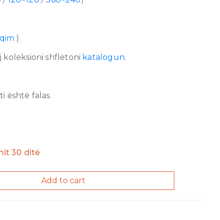
lqim
)
 koleksioni shfletoni
katalogun
.
 është falas.
imit 30 ditë
Add to cart