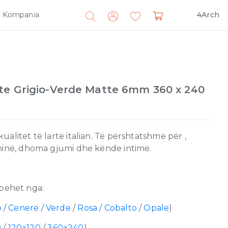
Kompania
4Arch
Search
for:
te Grigio-Verde Matte 6mm 360 x 240
alitet të lartë italian. Të përshtatshme për ,
zhinë, dhoma gjumi dhe kënde intime.
bëhet nga:
o
/
Cenere
/
Verde
/
Rosa
/
Cobalto
/
Opale
)
0
/
120×120
/
360×240
)