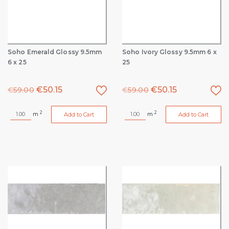
Soho Emerald Glossy 9.5mm
Soho Ivory Glossy 9.5mm 6 x
6 x 25
25
€
50.15
€
50.15
€
59.00
€
59.00
2
2
m
m
Add to Cart
Add to Cart