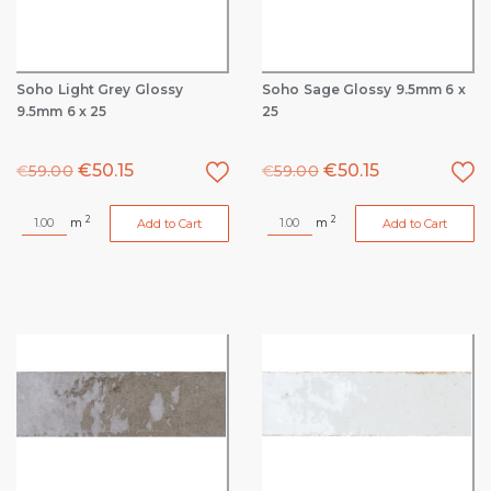
Soho Light Grey Glossy
Soho Sage Glossy 9.5mm 6 x
9.5mm 6 x 25
25
€
50.15
€
50.15
€
59.00
€
59.00
2
2
m
m
Add to Cart
Add to Cart