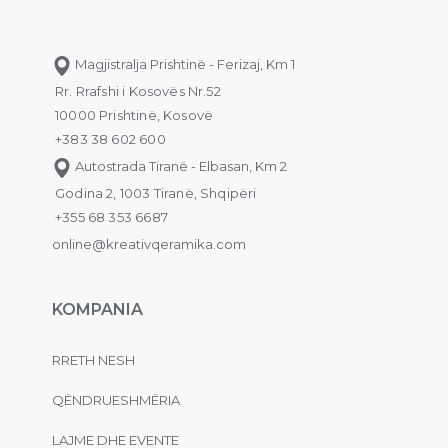
Magjistralja Prishtinë - Ferizaj, Km 1
Rr. Rrafshi i Kosovës Nr.52
10000 Prishtinë, Kosovë
+383 38 602 600
Autostrada Tiranë - Elbasan, Km 2
Godina 2, 1003 Tiranë, Shqipëri
+355 68 353 6687
online@kreativqeramika.com
KOMPANIA
RRETH NESH
QËNDRUESHMËRIA
LAJME DHE EVENTE