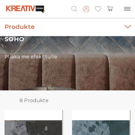
Produkte
Search
for:
SOHO
Pllaka me efekt tulle
8
Produkte