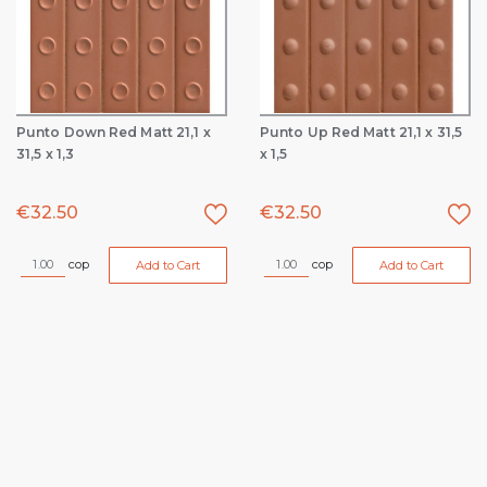
Punto Down Red Matt 21,1 x
Punto Up Red Matt 21,1 x 31,5
31,5 x 1,3
x 1,5
€
32.50
€
32.50
cop
cop
Add to Cart
Add to Cart