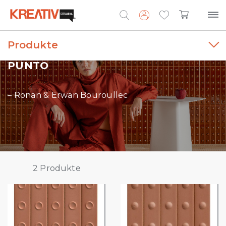
Produkte
Search
for:
PUNTO
– Ronan & Erwan Bouroullec
2
Produkte