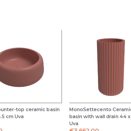
ounter-top ceramic basin
MonoSettecento Cerami
5.5 cm Uva
basin with wall drain 44 
Uva
0
€
3,662.00