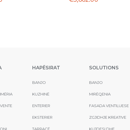
A
HAPËSIRAT
SOLUTIONS
BANJO
BANJO
MËRIA
KUZHINË
MIRËQENIA
EVENTE
ENTERIER
FASADA VENTILUESE
EKSTERIER
ZGJIDHJE KREATIVE
ONI
TARRACË
KUJDESI DHE