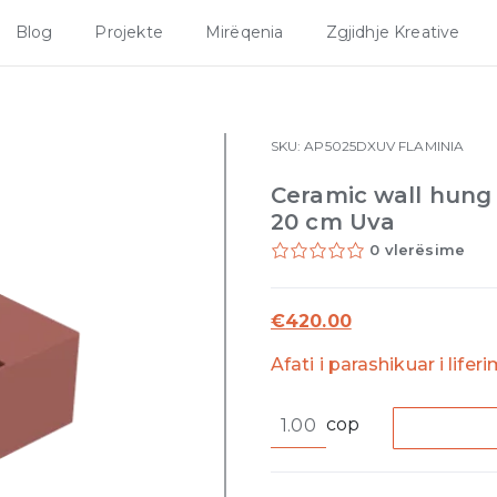
Blog
Projekte
Mirëqenia
Zgjidhje Kreative
SKU:
AP5025DXUV
FLAMINIA
Ceramic wall hung 
20 cm Uva
0 vlerësime
€
420.00
Afati i parashikuar i lifer
Ceramic
cop
wall
hung
basin