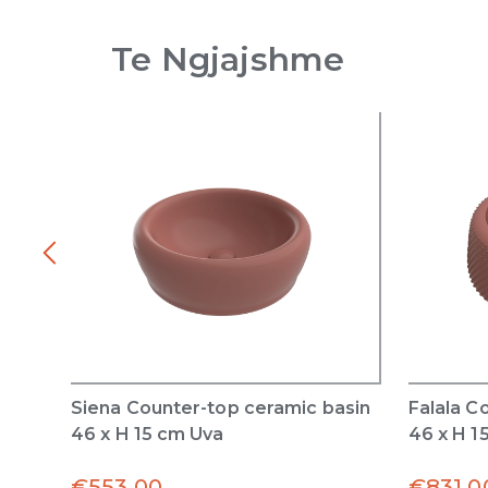
Te Ngjajshme
Siena Counter-top ceramic basin
Falala C
46 x H 15 cm Uva
46 x H 1
€
553.00
€
831.0