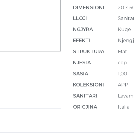
with
DIMENSIONI
20 × 5
right
tap
LLOJI
Sanitar
ledge
NGJYRA
Kuqe
50
x
EFEKTI
Njeng
25
STRUKTURA
Mat
x
H
NJESIA
cop
20
SASIA
1,00
cm
Uva
KOLEKSIONI
APP
quantity
SANITARI
Lavam
ORIGJINA
Italia