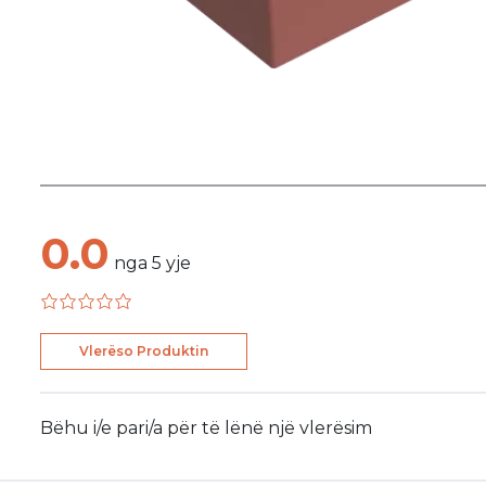
0.0
nga
5
yje
Vlerëso Produktin
Bëhu i/e pari/a për të lënë një vlerësim