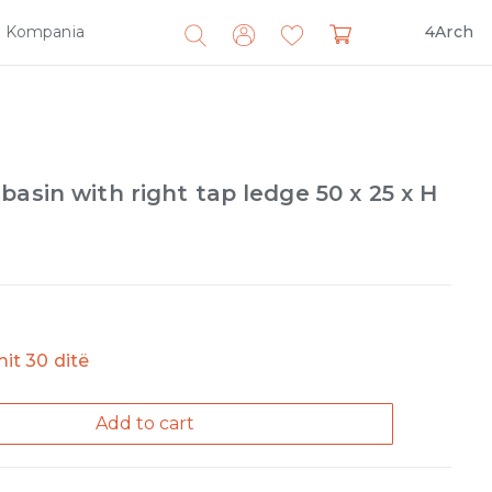
Kompania
4Arch
Search
for:
basin with right tap ledge 50 x 25 x H
imit 30 ditë
Add to cart