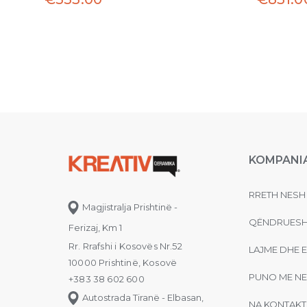
KOMPANI
RRETH NESH
Magjistralja Prishtinë -
QËNDRUESH
Ferizaj, Km 1
Rr. Rrafshi i Kosovës Nr.52
LAJME DHE 
10000 Prishtinë, Kosovë
PUNO ME NE
+383 38 602 600
Autostrada Tiranë - Elbasan,
NA KONTAKT