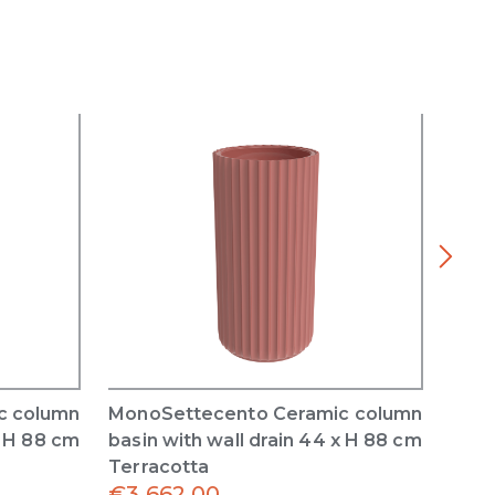
c column
MonoSettecento Ceramic column
Mono
x H 88 cm
basin with wall drain 44 x H 88 cm
basi
Terracotta
cm 
€
3,662.00
€
3,