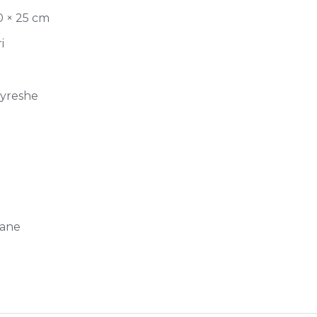
0 × 25 cm
i
jyreshe
ane