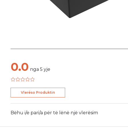
0.0
nga
5
yje
Vlerëso Produktin
Bëhu i/e pari/a për të lënë një vlerësim