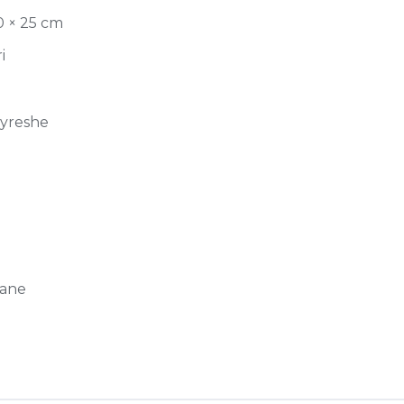
0 × 25 cm
i
jyreshe
ane