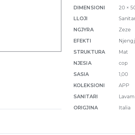
with
DIMENSIONI
20 × 5
left
tap
LLOJI
Sanitar
ledge
NGJYRA
Zeze
50
x
EFEKTI
Njeng
25
STRUKTURA
Mat
x
H
NJESIA
cop
20
SASIA
1,00
cm
Carbone
KOLEKSIONI
APP
quantity
SANITARI
Lavam
ORIGJINA
Italia