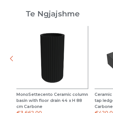
Te Ngjajshme
MonoSettecento Ceramic column
Ceramic 
basin with floor drain 44 x H 88
tap ledg
cm Carbone
Carbone
€
3,662.00
€
420.