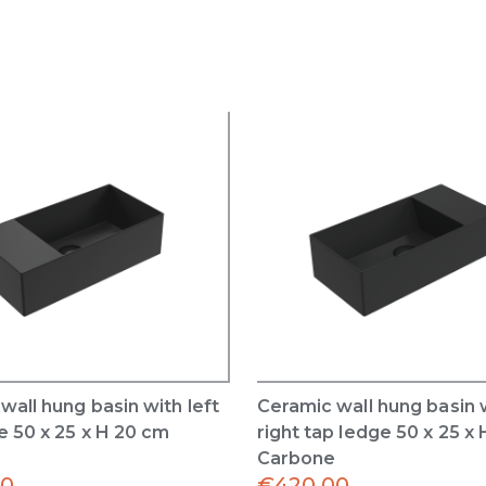
wall hung basin with left
Ceramic wall hung basin 
e 50 x 25 x H 20 cm
right tap ledge 50 x 25 x
Carbone
00
€
420.00