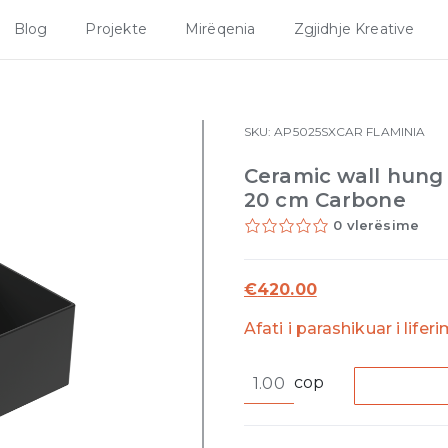
Blog
Projekte
Mirëqenia
Zgjidhje Kreative
SKU:
AP5025SXCAR
FLAMINIA
Ceramic wall hung b
20 cm Carbone
0 vlerësime
€
420.00
Afati i parashikuar i lifer
Ceramic
cop
wall
hung
basin