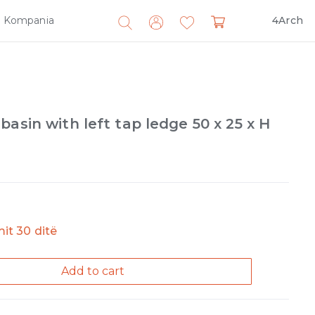
Kompania
4Arch
Search
for:
asin with left tap ledge 50 x 25 x H
imit 30 ditë
Add to cart