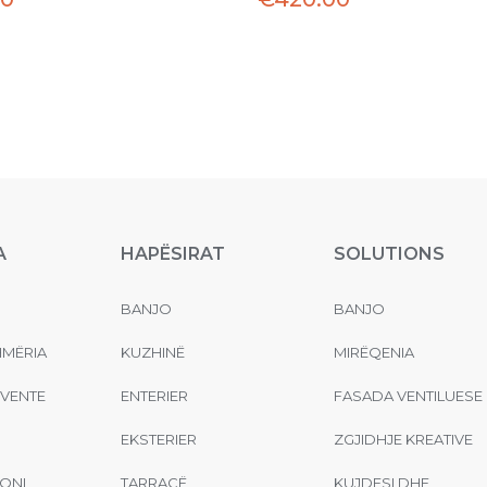
A
HAPËSIRAT
SOLUTIONS
BANJO
BANJO
MËRIA
KUZHINË
MIRËQENIA
EVENTE
ENTERIER
FASADA VENTILUESE
EKSTERIER
ZGJIDHJE KREATIVE
ONI
TARRACË
KUJDESI DHE