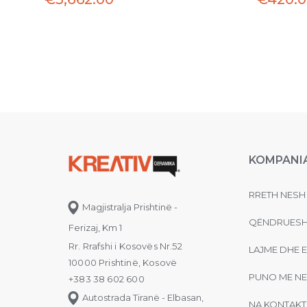
KOMPANI
RRETH NESH
Magjistralja Prishtinë -
QËNDRUESH
Ferizaj, Km 1
Rr. Rrafshi i Kosovës Nr.52
LAJME DHE 
10000 Prishtinë, Kosovë
PUNO ME NE
+383 38 602 600
Autostrada Tiranë - Elbasan,
NA KONTAKT