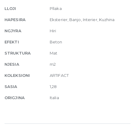
80
LLOJI
Pllaka
x
80
HAPESIRA
Eksterier, Banjo, Interier, Kuzhina
quantity
NGJYRA
Hiri
EFEKTI
Beton
STRUKTURA
Mat
NJESIA
m2
KOLEKSIONI
ARTIFACT
SASIA
1,28
ORIGJINA
Italia