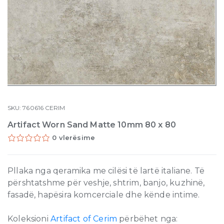
SKU:
760616
CERIM
Artifact Worn Sand Matte 10mm 80 x 80
0 vlerësime
Pllaka nga qeramika me cilësi të lartë italiane. Të
përshtatshme për veshje, shtrim, banjo, kuzhinë,
fasadë, hapësira komcerciale dhe kënde intime.
Koleksioni
Artifact of Cerim
përbëhet nga: