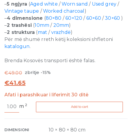
–
5 ngjyra
(
Aged white
/
Worn sand
/
Used grey
/
Vintage taupe
/
Worked charcoal
)
–
4 dimensione
(
80×80
/
60×120
/
60×60
/
30×60
)
–
2 trashësi
(
10mm
/
20mm
)
–
2 struktura
(
mat
/
vrazhdë
)
Për më shumë rreth këtij koleksioni shfletoni
katalogun
.
Brenda Kosovës transporti është falas.
zbritje -15%
€
49.00
€
41.65
Afati i parashikuar i liferimit 30 ditë
Artifact
2
m
Add to cart
Worn
Sand
Matte
10mm
10 × 80 × 80 cm
DIMENSIONI