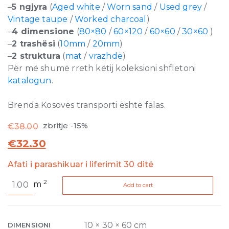
–
5 ngjyra
(
Aged white
/
Worn sand
/
Used grey
/
Vintage taupe
/
Worked charcoal
)
–
4 dimensione
(
80×80
/
60×120
/
60×60
/
30×60
)
–
2 trashësi
(
10mm
/
20mm
)
–
2 struktura
(
mat
/
vrazhdë
)
Për më shumë rreth këtij koleksioni shfletoni
katalogun
.
Brenda Kosovës transporti është falas.
zbritje -15%
€
38.00
€
32.30
Afati i parashikuar i liferimit 30 ditë
Artifact
2
m
Add to cart
Used
Grey
Matte
10mm
10 × 30 × 60 cm
DIMENSIONI