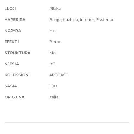
30
LLOJI
Pllaka
x
60
HAPESIRA
Banjo, Kuzhina, Interier, Eksterier
quantity
NGJYRA
Hiri
EFEKTI
Beton
STRUKTURA
Mat
NJESIA
m2
KOLEKSIONI
ARTIFACT
SASIA
1,08
ORIGJINA
Italia