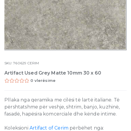
SKU:
760629
CERIM
Artifact Used Grey Matte 10mm 30 x 60
0 vlerësime
Pllaka nga qeramika me cilësi të lartë italiane. Të
përshtatshme për veshje, shtrim, banjo, kuzhinë,
fasadë, hapësira komcerciale dhe kënde intime.
Koleksioni
Artifact of Cerim
përbëhet nga: