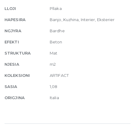
30
LLOJI
Pllaka
x
60
HAPESIRA
Banjo, Kuzhina, Interier, Eksterier
quantity
NGJYRA
Bardhe
EFEKTI
Beton
STRUKTURA
Mat
NJESIA
m2
KOLEKSIONI
ARTIFACT
SASIA
1,08
ORIGJINA
Italia