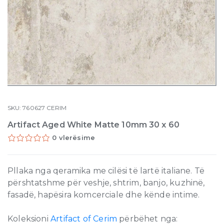
SKU:
760627
CERIM
Artifact Aged White Matte 10mm 30 x 60
0 vlerësime
Pllaka nga qeramika me cilësi të lartë italiane. Të
përshtatshme për veshje, shtrim, banjo, kuzhinë,
fasadë, hapësira komcerciale dhe kënde intime.
Koleksioni
Artifact of Cerim
përbëhet nga: