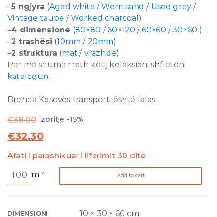
–
5 ngjyra
(
Aged white
/
Worn sand
/
Used grey
/
Vintage taupe
/
Worked charcoal
)
–
4 dimensione
(
80×80
/
60×120
/
60×60
/
30×60
)
–
2 trashësi
(
10mm
/
20mm
)
–
2 struktura
(
mat
/
vrazhdë
)
Për më shumë rreth këtij koleksioni shfletoni
katalogun
.
Brenda Kosovës transporti është falas.
zbritje -15%
€
38.00
€
32.30
Afati i parashikuar i liferimit 30 ditë
Artifact
2
m
Add to cart
Aged
White
Matte
10mm
10 × 30 × 60 cm
DIMENSIONI