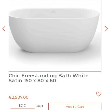
Chic Freestanding Bath White
Satin 150 x 80 x 60
S
€
2,507.00
cop
Add to Cart