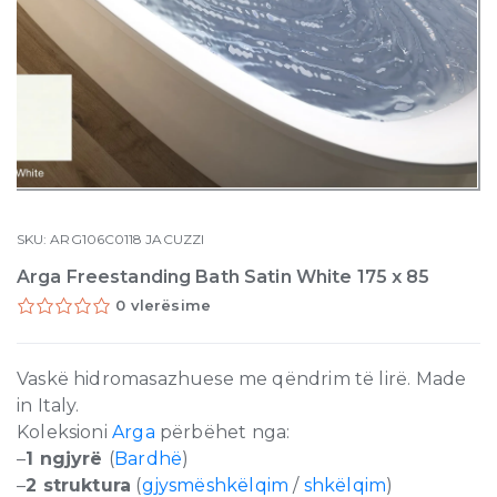
SKU:
ARG106C0118
JACUZZI
Arga Freestanding Bath Satin White 175 x 85
0 vlerësime
Vaskë hidromasazhuese me qëndrim të lirë. Made
in Italy.
Koleksioni
Arga
përbëhet nga:
–
1 ngjyrë
(
Bardhë
)
–
2 struktura
(
gjysmëshkëlqim
/
shkëlqim
)