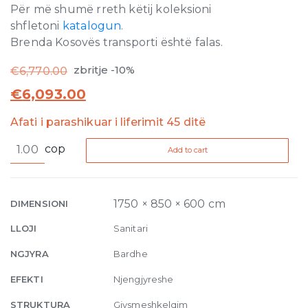
Për më shumë rreth këtij koleksioni
shfletoni
katalogun
.
Brenda Kosovës transporti është falas.
zbritje -10%
€
6,770.00
€
6,093.00
Afati i parashikuar i liferimit 45 ditë
Arga
cop
Add to cart
Freestanding
Bath
Satin
White
1750 × 850 × 600 cm
DIMENSIONI
175
LLOJI
Sanitari
x
85
NGJYRA
Bardhe
quantity
EFEKTI
Njengjyreshe
STRUKTURA
Gjysmeshkelqim