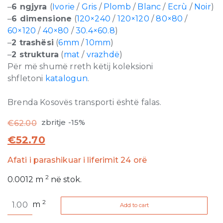
–
6 ngjyra
(
Ivorie
/
Gris
/
Plomb
/
Blanc
/
Ecrù
/
Noir
)
–
6 dimensione
(
120×240
/
120×120
/
80×80
/
60×120
/
40×80
/
30.4×60.8
)
–
2 trashësi
(
6mm
/
10mm
)
–
2 struktura
(
mat
/
vrazhdë
)
Për më shumë rreth këtij koleksioni
shfletoni
katalogun
.
Brenda Kosovës transporti është falas.
zbritje -15%
€
62.00
€
52.70
Afati i parashikuar i liferimit 24 orë
2
0.0012
m
në stok.
Ardoise
2
m
Add to cart
Noir
Matte