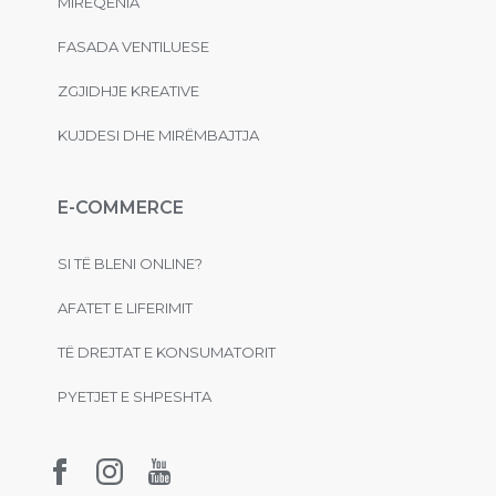
MIRËQENIA
FASADA VENTILUESE
ZGJIDHJE KREATIVE
KUJDESI DHE MIRËMBAJTJA
E-COMMERCE
SI TË BLENI ONLINE?
AFATET E LIFERIMIT
TË DREJTAT E KONSUMATORIT
PYETJET E SHPESHTA