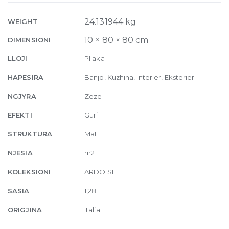
10mm
80
24.131944 kg
WEIGHT
x
10 × 80 × 80 cm
DIMENSIONI
80
quantity
LLOJI
Pllaka
HAPESIRA
Banjo, Kuzhina, Interier, Eksterier
NGJYRA
Zeze
EFEKTI
Guri
STRUKTURA
Mat
NJESIA
m2
KOLEKSIONI
ARDOISE
SASIA
1,28
ORIGJINA
Italia