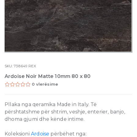
SKU:
738649
REX
Ardoise Noir Matte 10mm 80 x 80
0 vlerësime
Pllaka nga qeramika Made in Italy. Të
përshtatshme për shtrim, veshje, enterier, banjo,
dhoma gjumi dhe kënde intime.
Koleksioni
Ardoise
përbëhet nga: