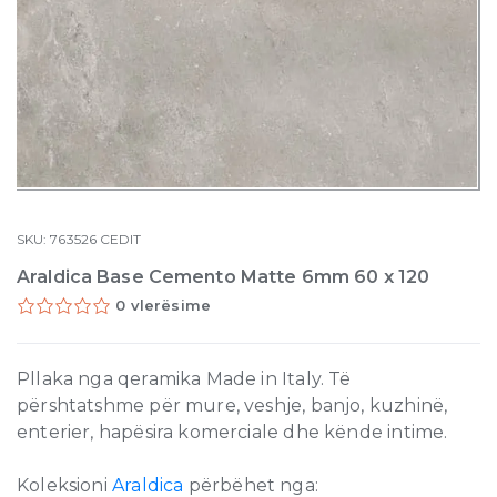
SKU:
763526
CEDIT
Araldica Base Cemento Matte 6mm 60 x 120
0 vlerësime
Pllaka nga qeramika Made in Italy. Të
përshtatshme për mure, veshje, banjo, kuzhinë,
enterier, hapësira komerciale dhe kënde intime.
Koleksioni
Araldica
përbëhet nga: