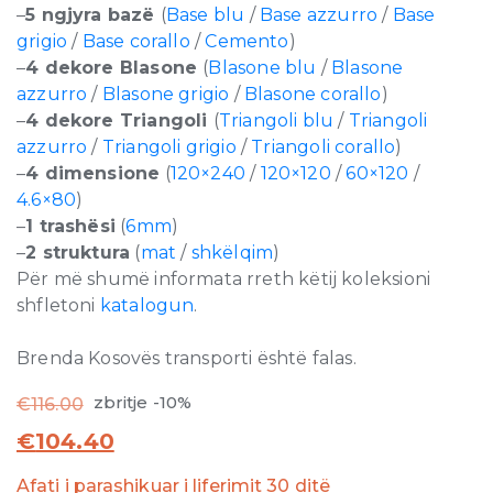
–
5 ngjyra bazë
(
Base blu
/
Base azzurro
/
Base
grigio
/
Base corallo
/
Cemento
)
–
4 dekore Blasone
(
Blasone blu
/
Blasone
azzurro
/
Blasone grigio
/
Blasone corallo
)
–
4 dekore Triangoli
(
Triangoli blu
/
Triangoli
azzurro
/
Triangoli grigio
/
Triangoli corallo
)
–
4 dimensione
(
120×240
/
120×120
/
60×120
/
4.6×80
)
–
1 trashësi
(
6mm
)
–
2 struktura
(
mat
/
shkëlqim
)
Për më shumë informata rreth këtij koleksioni
shfletoni
katalogun
.
Brenda Kosovës transporti është falas.
zbritje -10%
€
116.00
€
104.40
Afati i parashikuar i liferimit 30 ditë