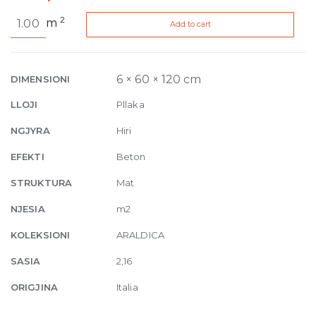
Araldica
2
m
Add to cart
Base
Cemento
Matte
6mm
6 × 60 × 120 cm
DIMENSIONI
60
LLOJI
Pllaka
x
120
NGJYRA
Hiri
quantity
EFEKTI
Beton
STRUKTURA
Mat
NJESIA
m2
KOLEKSIONI
ARALDICA
SASIA
2,16
ORIGJINA
Italia