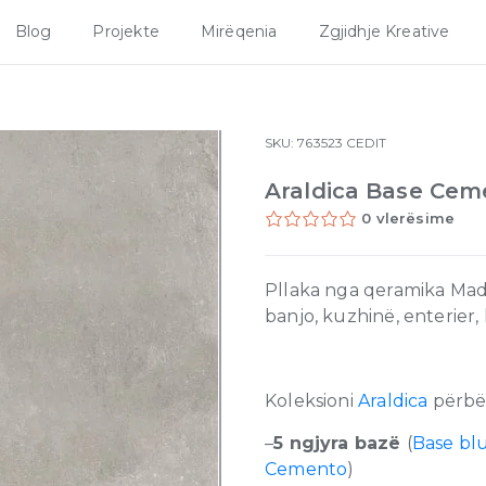
Blog
Projekte
Mirëqenia
Zgjidhje Kreative
SKU:
763523
CEDIT
Araldica Base Cem
0 vlerësime
Pllaka nga qeramika Made
banjo, kuzhinë, enterier
Koleksioni
Araldica
përbë
–
5 ngjyra bazë
(
Base bl
Cemento
)