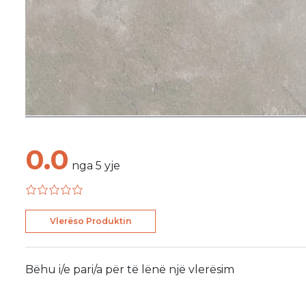
0.0
nga
5
yje
Vlerëso Produktin
Bëhu i/e pari/a për të lënë një vlerësim