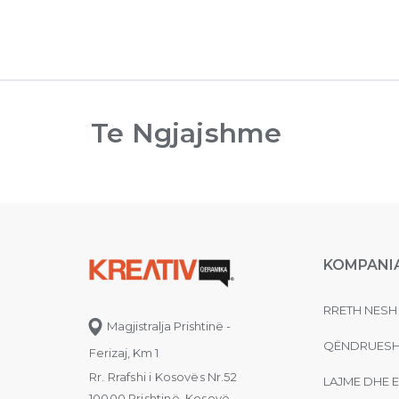
Te Ngjajshme
KOMPANI
RRETH NESH
Magjistralja Prishtinë -
QËNDRUESH
Ferizaj, Km 1
Rr. Rrafshi i Kosovës Nr.52
LAJME DHE 
10000 Prishtinë, Kosovë