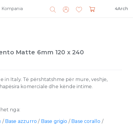
Kompania
4Arch
Search
for:
ento Matte 6mm 120 x 240
 in Italy. Të përshtatshme për mure, veshje,
, hapësira komerciale dhe kënde intime.
het nga:
u
/
Base azzurro
/
Base grigio
/
Base corallo
/