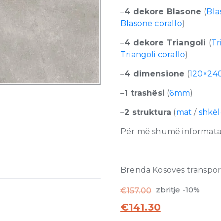
–
4 dekore Blasone
(
Bla
Blasone corallo
)
–
4 dekore Triangoli
(
Tr
Triangoli corallo
)
–
4 dimensione
(
120×24
–
1 trashësi
(
6mm
)
–
2 struktura
(
mat
/
shkë
Për më shumë informata r
Brenda Kosovës transporti
zbritje -10%
€
157.00
€
141.30