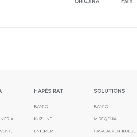
ORIGJINA
Italia
A
HAPËSIRAT
SOLUTIONS
BANJO
BANJO
MËRIA
KUZHINË
MIRËQENIA
EVENTE
ENTERIER
FASADA VENTILUESE