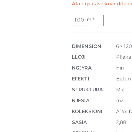
Afati i parashikuar i lifer
Araldica
2
m
Base
Cemento
Matte
6mm
DIMENSIONI
6 × 12
120
x
LLOJI
Pllaka
240
NGJYRA
Hiri
quantity
EFEKTI
Beton
STRUKTURA
Mat
NJESIA
m2
KOLEKSIONI
ARALD
SASIA
2,88