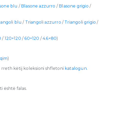
sone blu
/
Blasone azzurro
/
Blasone grigio
/
iangoli blu
/
Triangoli azzurro
/
Triangoli grigio
/
0
/
120×120
/
60×120
/
4.6×80
)
lqim
)
reth këtij koleksioni shfletoni
katalogun
.
 është falas.