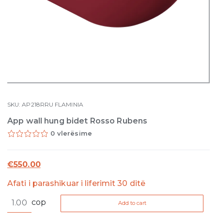
SKU:
AP218RRU
FLAMINIA
App wall hung bidet Rosso Rubens
0 vlerësime
€
550.00
Afati i parashikuar i liferimit 30 ditë
App
cop
Add to cart
wall
hung