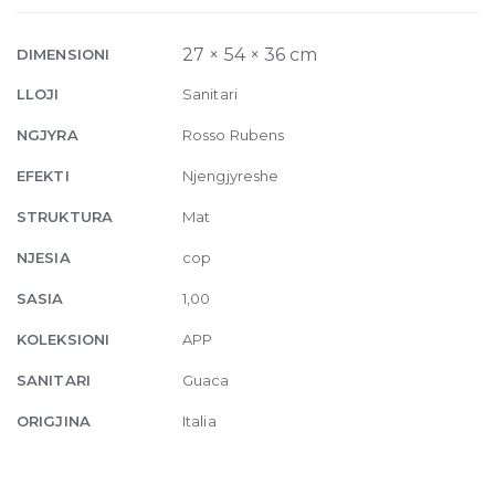
bidet
Rosso
27 × 54 × 36 cm
DIMENSIONI
Rubens
LLOJI
Sanitari
quantity
NGJYRA
Rosso Rubens
EFEKTI
Njengjyreshe
STRUKTURA
Mat
NJESIA
cop
SASIA
1,00
KOLEKSIONI
APP
SANITARI
Guaca
ORIGJINA
Italia