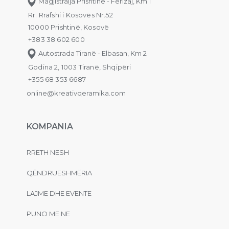
Magjistralja Prishtinë - Ferizaj, Km 1
Rr. Rrafshi i Kosovës Nr.52
10000 Prishtinë, Kosovë
+383 38 602 600
Autostrada Tiranë - Elbasan, Km 2
Godina 2, 1003 Tiranë, Shqipëri
+355 68 353 6687
online@kreativqeramika.com
KOMPANIA
RRETH NESH
QËNDRUESHMËRIA
LAJME DHE EVENTE
PUNO ME NE