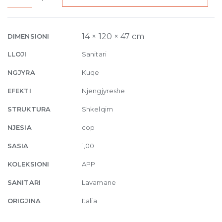
countertop/wall
hung
double
14 × 120 × 47 cm
DIMENSIONI
basin
LLOJI
Sanitari
120
x
NGJYRA
Kuqe
47
EFEKTI
Njengjyreshe
x
H
STRUKTURA
Shkelqim
14
NJESIA
cop
cm
Terracotta
SASIA
1,00
quantity
KOLEKSIONI
APP
SANITARI
Lavamane
ORIGJINA
Italia