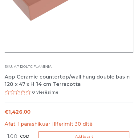
SKU:
AP120LTC
FLAMINIA
App Ceramic countertop/wall hung double basin
120 x 47 x H 14 cm Terracotta
0 vlerësime
€
1,426.00
Afati i parashikuar i liferimit 30 ditë
App
cop
Add to cart
Ceramic