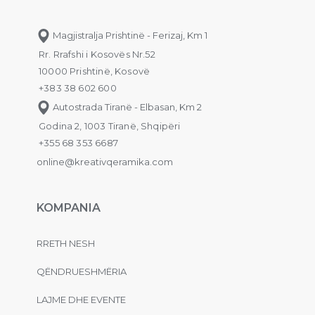
Magjistralja Prishtinë - Ferizaj, Km 1
Rr. Rrafshi i Kosovës Nr.52
10000 Prishtinë, Kosovë
+383 38 602 600
Autostrada Tiranë - Elbasan, Km 2
Godina 2, 1003 Tiranë, Shqipëri
+355 68 353 6687
online@kreativqeramika.com
KOMPANIA
RRETH NESH
QËNDRUESHMËRIA
LAJME DHE EVENTE