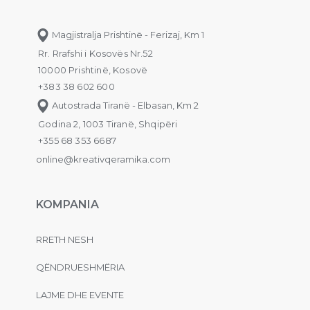
Magjistralja Prishtinë - Ferizaj, Km 1
Rr. Rrafshi i Kosovës Nr.52
10000 Prishtinë, Kosovë
+383 38 602 600
Autostrada Tiranë - Elbasan, Km 2
Godina 2, 1003 Tiranë, Shqipëri
+355 68 353 6687
online@kreativqeramika.com
KOMPANIA
RRETH NESH
QËNDRUESHMËRIA
LAJME DHE EVENTE