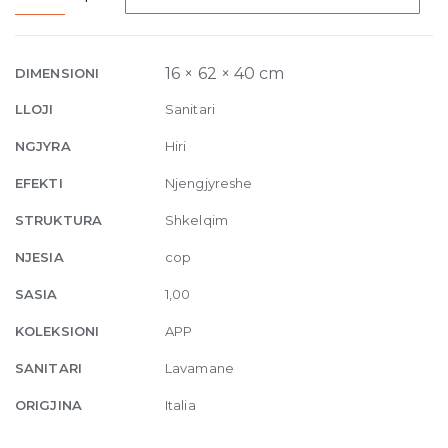
countertop
basin
62
16 × 62 × 40 cm
DIMENSIONI
x
LLOJI
Sanitari
40
x
NGJYRA
Hiri
H
EFEKTI
Njengjyreshe
16
cm
STRUKTURA
Shkelqim
Azzurro
NJESIA
cop
Polvere
quantity
SASIA
1,00
KOLEKSIONI
APP
SANITARI
Lavamane
ORIGJINA
Italia