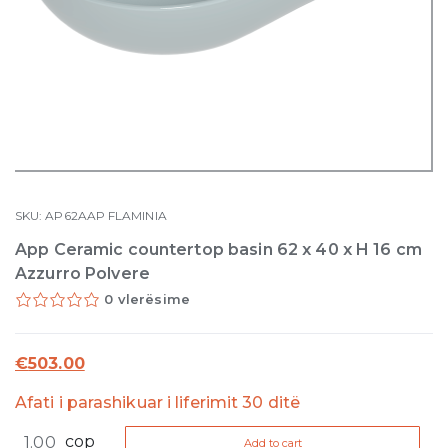
SKU:
AP62AAP
FLAMINIA
App Ceramic countertop basin 62 x 40 x H 16 cm
Azzurro Polvere
0 vlerësime
€
503.00
Afati i parashikuar i liferimit 30 ditë
App
cop
Add to cart
Ceramic