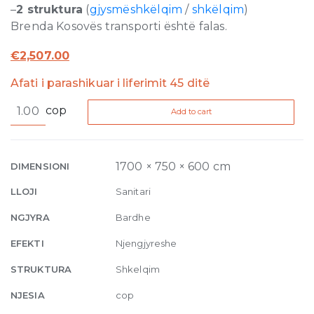
–
2 struktura
(
gjysmëshkëlqim
/
shkëlqim
)
Brenda Kosovës transporti është falas.
€
2,507.00
Afati i parashikuar i liferimit 45 ditë
Anafi
cop
Add to cart
Freestanding
Bath
White
Glossy
1700 × 750 × 600 cm
DIMENSIONI
170
LLOJI
Sanitari
x
75
NGJYRA
Bardhe
x
EFEKTI
Njengjyreshe
60
quantity
STRUKTURA
Shkelqim
NJESIA
cop