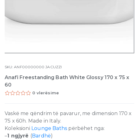
SKU:
ANF00000000
JACUZZI
Anafi Freestanding Bath White Glossy 170 x 75 x
60
0 vlerësime
Vaskë me qëndrim të pavarur, me dimension 170 x
75 x 60h. Made in Italy.
Koleksioni
Lounge Baths
përbëhet nga:
–
1 ngjyrë
(
Bardhë
)