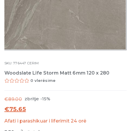
SKU:
776447
CERIM
Woodslate Life Storm Matt 6mm 120 x 280
0 vlerësime
zbritje -15%
€
89.00
€
75.65
Afati i parashikuar i liferimit 24 orë
2