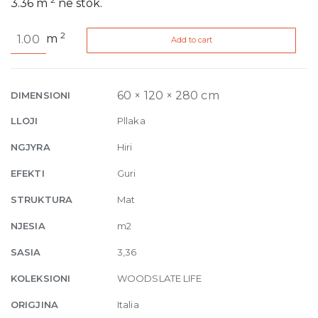
3.36
m
në stok.
Woodslate
2
m
Add to cart
Life
Storm
Matt
6mm
60 × 120 × 280 cm
DIMENSIONI
120
LLOJI
Pllaka
x
280
NGJYRA
Hiri
quantity
EFEKTI
Guri
STRUKTURA
Mat
NJESIA
m2
SASIA
3,36
KOLEKSIONI
WOODSLATE LIFE
ORIGJINA
Italia