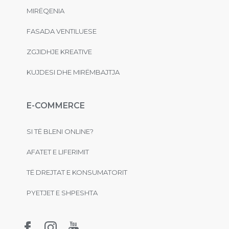
MIRËQENIA
FASADA VENTILUESE
ZGJIDHJE KREATIVE
KUJDESI DHE MIRËMBAJTJA
E-COMMERCE
SI TË BLENI ONLINE?
AFATET E LIFERIMIT
TË DREJTAT E KONSUMATORIT
PYETJET E SHPESHTA