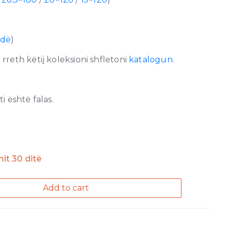
hdë
)
reth këtij koleksioni shfletoni
katalogun
.
 është falas.
imit 30 ditë
Add to cart