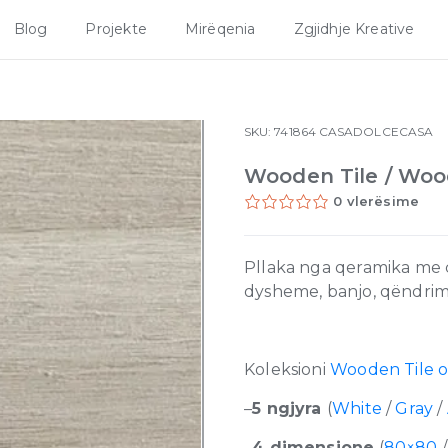
Blog
Projekte
Mirëqenia
Zgjidhje Kreative
SKU:
741864
CASADOLCECASA
Wooden Tile / Woo
0 vlerësime
Pllaka nga qeramika me ci
dysheme, banjo, qëndrim 
Koleksioni
Wooden Tile 
–
5 ngjyra
(
White
/
Gray
/
–
4 dimensione
(
80×80