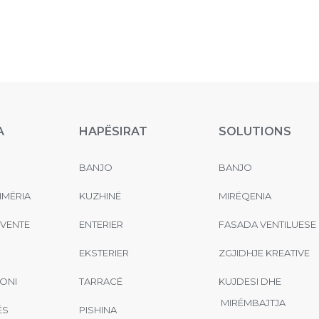
A
HAPËSIRAT
SOLUTIONS
BANJO
BANJO
MËRIA
KUZHINË
MIRËQENIA
EVENTE
ENTERIER
FASADA VENTILUESE
EKSTERIER
ZGJIDHJE KREATIVE
ONI
TARRACË
KUJDESI DHE
MIRËMBAJTJA
ËS
PISHINA