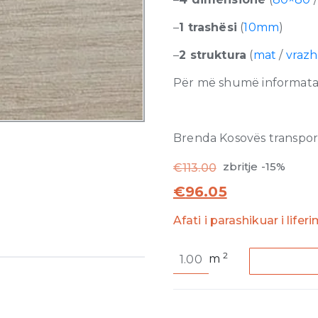
–
1 trashësi
(
10mm
)
–
2 struktura
(
mat
/
vraz
Për më shumë informata r
Brenda Kosovës transporti
zbritje -15%
€
113.00
€
96.05
Afati i parashikuar i lifer
Wooden
2
m
Tile
/
Wooden
Gray