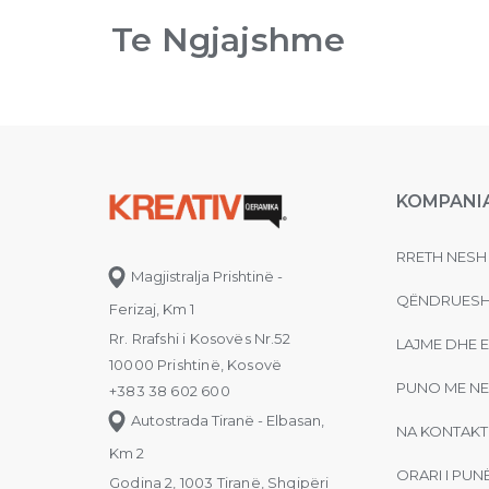
Te Ngjajshme
KOMPANI
RRETH NESH
Magjistralja Prishtinë -
QËNDRUESH
Ferizaj, Km 1
Rr. Rrafshi i Kosovës Nr.52
LAJME DHE 
10000 Prishtinë, Kosovë
PUNO ME NE
+383 38 602 600
Autostrada Tiranë - Elbasan,
NA KONTAKT
Km 2
ORARI I PUN
Godina 2, 1003 Tiranë, Shqipëri