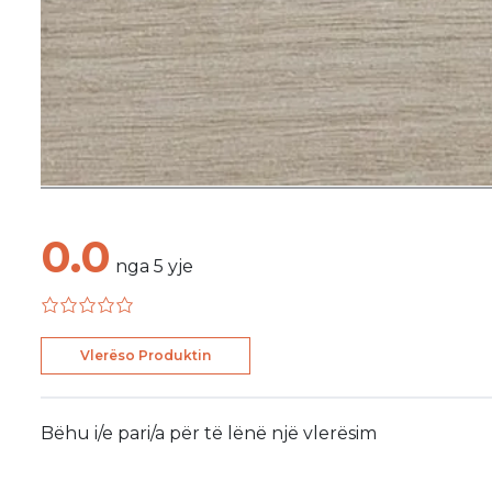
0.0
nga
5
yje
Vlerëso Produktin
Bëhu i/e pari/a për të lënë një vlerësim