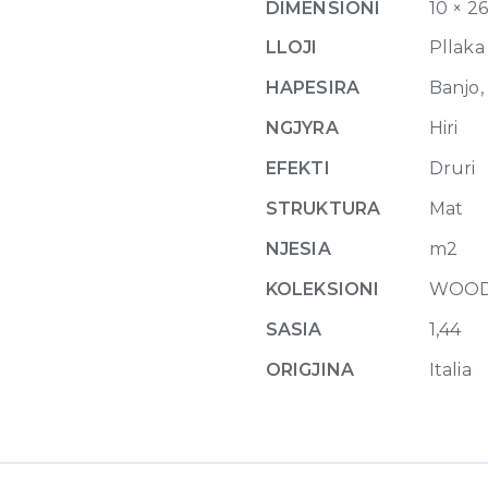
DIMENSIONI
10 × 2
Matte
10mm
LLOJI
Pllaka
26.5
HAPESIRA
Banjo, 
x
180
NGJYRA
Hiri
quantity
EFEKTI
Druri
STRUKTURA
Mat
NJESIA
m2
KOLEKSIONI
WOOD
SASIA
1,44
ORIGJINA
Italia