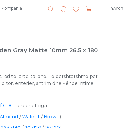
Kompania
4Arch
Search
for:
den Gray Matte 10mm 26.5 x 180
lësi të lartë italiane. Të përshtatshme për
ditor, enterier, shtrim dhe kënde intime.
of CDC
përbëhet nga:
Almond
/
Walnut
/
Brown
)
/
26.5×180
/
20×120
/
15×120
)