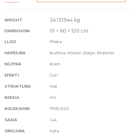
Matte
10mm
60
24.131944 kg
WEIGHT
x
10 × 60 × 120 cm
DIMENSIONI
120
quantity
LLOJI
Pllaka
HAPESIRA
Kuzhina, Interier, Banjo, Eksterier
NGJYRA
Krem
EFEKTI
Guri
STRUKTURA
Mat
NJESIA
m2
KOLEKSIONI
TIMELESS
SASIA
1,44
ORIGJINA
Italia