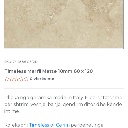
SKU:
744886
CERIM
Timeless Marfil Matte 10mm 60 x 120
0 vlerësime
Pllaka nga qeramika made in Italy. E përshtatshme
për shtrim, veshje, banjo, qëndrim ditor dhe kënde
intime.
Koleksioni
Timeless of Cerim
përbëhet nga: