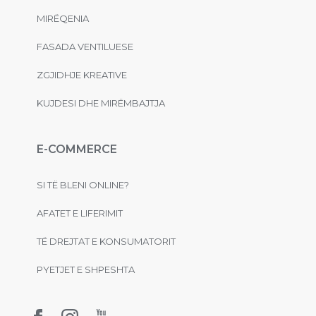
MIRËQENIA
FASADA VENTILUESE
ZGJIDHJE KREATIVE
KUJDESI DHE MIRËMBAJTJA
E-COMMERCE
SI TË BLENI ONLINE?
AFATET E LIFERIMIT
TË DREJTAT E KONSUMATORIT
PYETJET E SHPESHTA