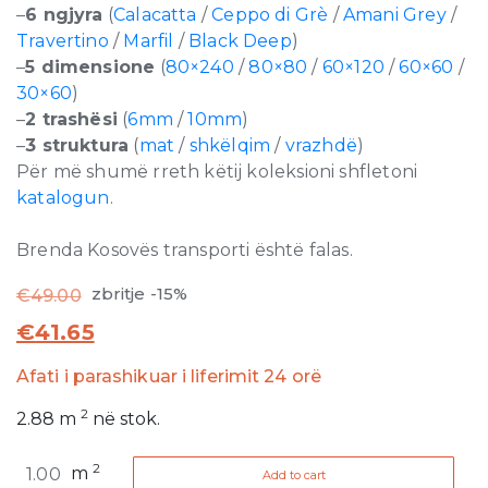
–
6 ngjyra
(
Calacatta
/
Ceppo di Grè
/
Amani Grey
/
Travertino
/
Marfil
/
Black Deep
)
–
5 dimensione
(
80×240
/
80×80
/
60×120
/
60×60
/
30×60
)
–
2 trashësi
(
6mm
/
10mm
)
–
3 struktura
(
mat
/
shkëlqim
/
vrazhdë
)
Për më shumë rreth këtij koleksioni shfletoni
katalogun
.
Brenda Kosovës transporti është falas.
zbritje -15%
€
49.00
€
41.65
Afati i parashikuar i liferimit 24 orë
2
2.88
m
në stok.
Timeless
2
m
Add to cart
Marfil