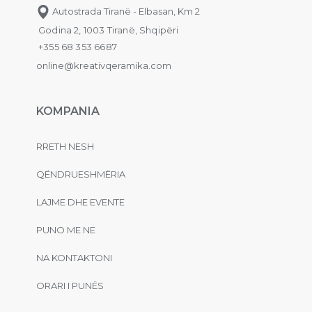
Autostrada Tiranë - Elbasan, Km 2
Godina 2, 1003 Tiranë, Shqipëri
+355 68 353 6687
online@kreativqeramika.com
KOMPANIA
RRETH NESH
QËNDRUESHMËRIA
LAJME DHE EVENTE
PUNO ME NE
NA KONTAKTONI
ORARI I PUNËS