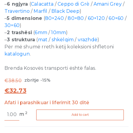
–
6 ngjyra
(
Calacatta
/
Ceppo di Grè
/
Amani Grey
/
Travertino
/
Marfil
/
Black Deep
)
–
5 dimensione
(
80×240
/
80×80
/
60×120
/
60×60
/
30×60
)
–
2 trashësi
(
6mm
/
10mm
)
–
3 struktura
(
mat
/
shkëlqim
/
vrazhdë
)
Për më shumë rreth këtij koleksioni shfletoni
katalogun
.
Brenda Kosovës transporti është falas.
zbritje -15%
€
38.50
€
32.73
Afati i parashikuar i liferimit 30 ditë
Timeless
2
m
Add to cart
Amani
Grey
Matte