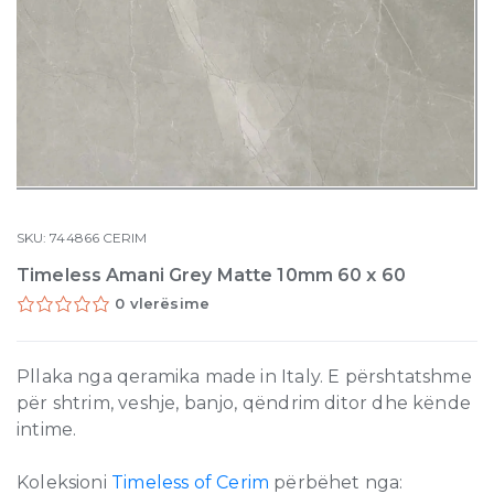
SKU:
744866
CERIM
Timeless Amani Grey Matte 10mm 60 x 60
0 vlerësime
Pllaka nga qeramika made in Italy. E përshtatshme
për shtrim, veshje, banjo, qëndrim ditor dhe kënde
intime.
Koleksioni
Timeless of Cerim
përbëhet nga: