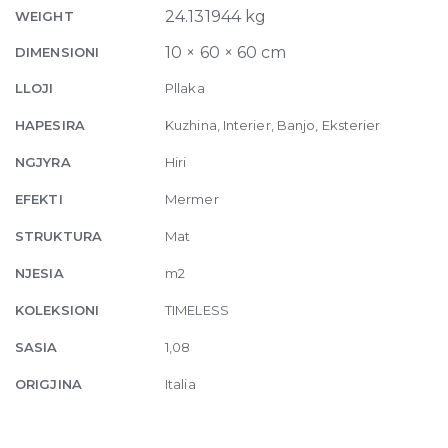
10mm
24.131944 kg
WEIGHT
60
10 × 60 × 60 cm
DIMENSIONI
x
60
LLOJI
Pllaka
quantity
HAPESIRA
Kuzhina, Interier, Banjo, Eksterier
NGJYRA
Hiri
EFEKTI
Mermer
STRUKTURA
Mat
NJESIA
m2
KOLEKSIONI
TIMELESS
SASIA
1,08
ORIGJINA
Italia