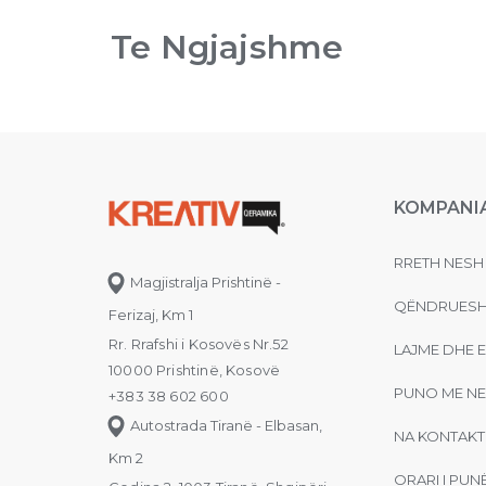
Te Ngjajshme
KOMPANI
RRETH NESH
Magjistralja Prishtinë -
QËNDRUESH
Ferizaj, Km 1
Rr. Rrafshi i Kosovës Nr.52
LAJME DHE 
10000 Prishtinë, Kosovë
PUNO ME NE
+383 38 602 600
Autostrada Tiranë - Elbasan,
NA KONTAKT
Km 2
ORARI I PUN