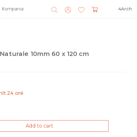
Kompania
4Arch
Search
for:
 Naturale 10mm 60 x 120 cm
imit 24 orë
Add to cart