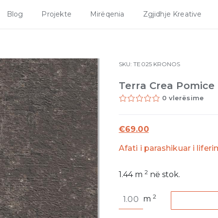
Blog
Projekte
Mirëqenia
Zgjidhje Kreative
SKU:
TE025
KRONOS
Terra Crea Pomice
0 vlerësime
€
69.00
Afati i parashikuar i lifer
2
1.44
m
në stok.
Terra
2
m
Crea
Pomice