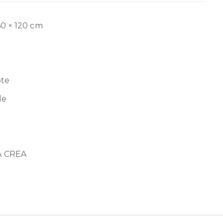
60 × 120 cm
ote
de
 CREA