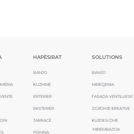
A
HAPËSIRAT
SOLUTIONS
BANJO
BANJO
MËRIA
KUZHINË
MIRËQENIA
EVENTE
ENTERIER
FASADA VENTILUESE
EKSTERIER
ZGJIDHJE KREATIVE
ONI
TARRACË
KUJDESI DHE
MIRËMBAJTJA
ËS
PISHINA