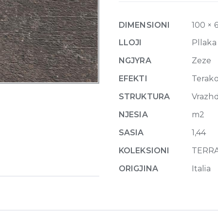
Naturale
10mm
DIMENSIONI
100 × 
60
x
LLOJI
Pllaka
120
NGJYRA
Zeze
cm
quantity
EFEKTI
Terak
STRUKTURA
Vrazh
NJESIA
m2
SASIA
1,44
KOLEKSIONI
TERRA
ORIGJINA
Italia