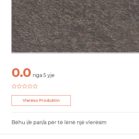
0.0
nga
5
yje
Vlerëso Produktin
Bëhu i/e pari/a për të lënë një vlerësim