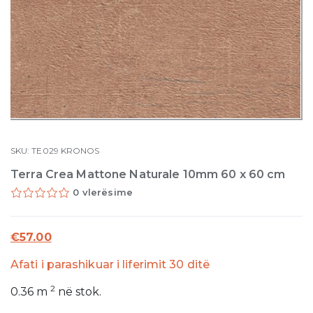
SKU:
TE029
KRONOS
Terra Crea Mattone Naturale 10mm 60 x 60 cm
0 vlerësime
€
57.00
Afati i parashikuar i liferimit 30 ditë
2
0.36
m
në stok.