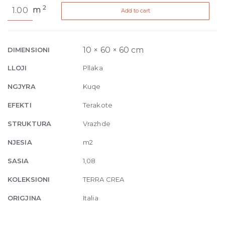
Terra
2
m
Add to cart
Crea
Mattone
Naturale
10mm
10 × 60 × 60 cm
DIMENSIONI
60
LLOJI
Pllaka
x
60
NGJYRA
Kuqe
cm
EFEKTI
Terakote
quantity
STRUKTURA
Vrazhde
NJESIA
m2
SASIA
1,08
KOLEKSIONI
TERRA CREA
ORIGJINA
Italia