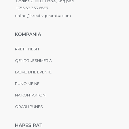
Godina 2, 1003 Tiranë, Shqipëri
+355 68 353 6687
online@kreativqeramika.com
KOMPANIA
RRETH NESH
QËNDRUESHMËRIA
LAJME DHE EVENTE
PUNO ME NE
NA KONTAKTONI
ORARI I PUNËS
HAPËSIRAT