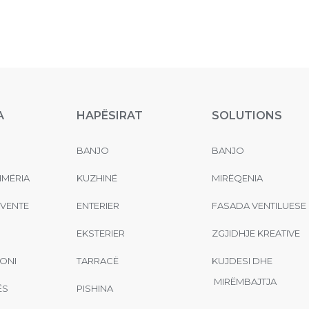
A
HAPËSIRAT
SOLUTIONS
BANJO
BANJO
MËRIA
KUZHINË
MIRËQENIA
EVENTE
ENTERIER
FASADA VENTILUESE
EKSTERIER
ZGJIDHJE KREATIVE
ONI
TARRACË
KUJDESI DHE
MIRËMBAJTJA
ËS
PISHINA