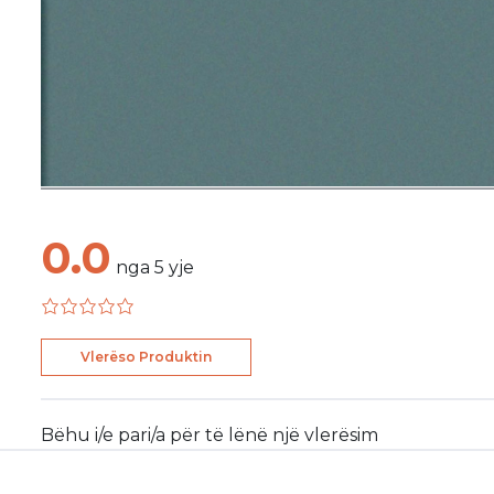
0.0
nga
5
yje
Vlerëso Produktin
Bëhu i/e pari/a për të lënë një vlerësim