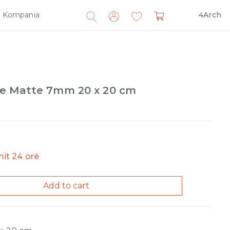
Kompania
4Arch
Search
for:
se Matte 7mm 20 x 20 cm
imit 24 orë
Add to cart