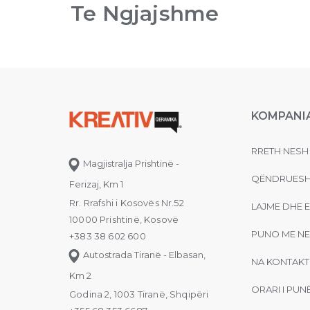
Te Ngjajshme
KOMPANI
RRETH NESH
Magjistralja Prishtinë -
QËNDRUESH
Ferizaj, Km 1
Rr. Rrafshi i Kosovës Nr.52
LAJME DHE 
10000 Prishtinë, Kosovë
PUNO ME NE
+383 38 602 600
Autostrada Tiranë - Elbasan,
NA KONTAKT
Km 2
ORARI I PUN
Godina 2, 1003 Tiranë, Shqipëri