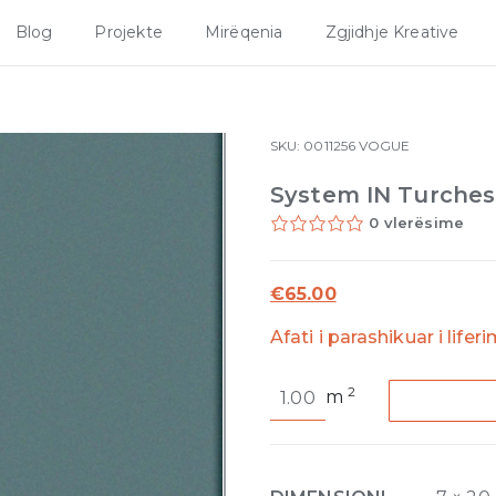
Blog
Projekte
Mirëqenia
Zgjidhje Kreative
SKU:
0011256
VOGUE
System IN Turche
0 vlerësime
€
65.00
Afati i parashikuar i lifer
System
2
m
IN
Turchese
Matte
7mm