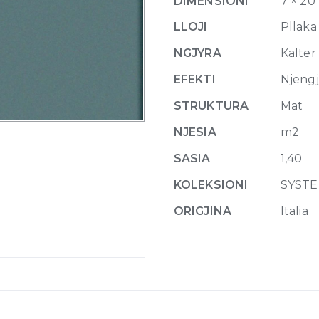
DIMENSIONI
7 × 20
20
x
LLOJI
Pllaka
20
NGJYRA
Kalter
cm
quantity
EFEKTI
Njeng
STRUKTURA
Mat
NJESIA
m2
SASIA
1,40
KOLEKSIONI
SYST
ORIGJINA
Italia