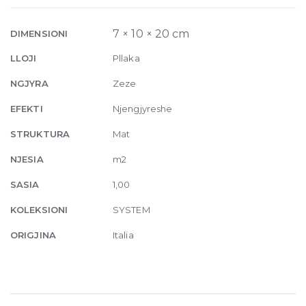
Matte
7mm
7 × 10 × 20 cm
DIMENSIONI
10
LLOJI
Pllaka
x
20
NGJYRA
Zeze
cm
EFEKTI
Njengjyreshe
quantity
STRUKTURA
Mat
NJESIA
m2
SASIA
1,00
KOLEKSIONI
SYSTEM
ORIGJINA
Italia