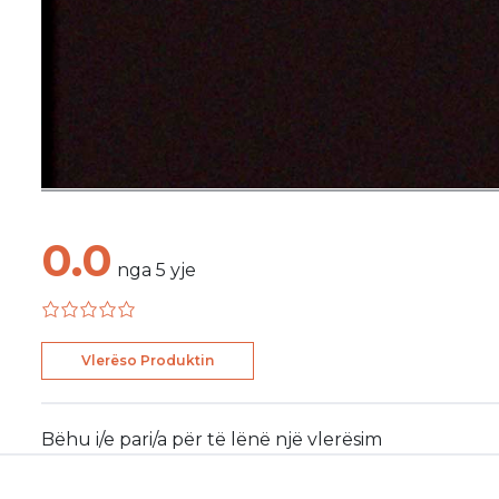
0.0
nga
5
yje
Vlerëso Produktin
Bëhu i/e pari/a për të lënë një vlerësim