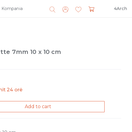
Kompania
4Arch
Search
for:
tte 7mm 10 x 10 cm
imit 24 orë
Add to cart