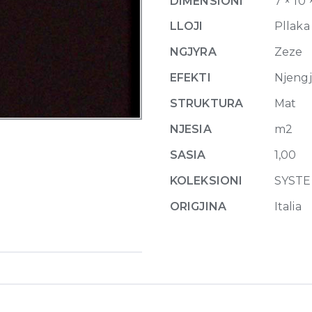
DIMENSIONI
7 × 10
10
x
LLOJI
Pllaka
10
NGJYRA
Zeze
cm
quantity
EFEKTI
Njeng
STRUKTURA
Mat
NJESIA
m2
SASIA
1,00
KOLEKSIONI
SYST
ORIGJINA
Italia