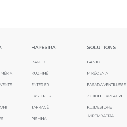
A
HAPËSIRAT
SOLUTIONS
BANJO
BANJO
MËRIA
KUZHINË
MIRËQENIA
EVENTE
ENTERIER
FASADA VENTILUESE
EKSTERIER
ZGJIDHJE KREATIVE
ONI
TARRACË
KUJDESI DHE
MIRËMBAJTJA
ËS
PISHINA