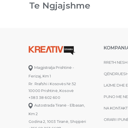
Te Ngjajshme
KOMPANI
RRETH NESH
Magjistralja Prishtinë -
QËNDRUESH
Ferizaj, Km 1
Rr. Rrafshi i Kosovës Nr.52
LAJME DHE 
10000 Prishtinë, Kosovë
PUNO ME NE
+383 38 602 600
Autostrada Tiranë - Elbasan,
NA KONTAKT
Km 2
ORARI I PUN
Godina 2, 1003 Tiranë, Shqipëri