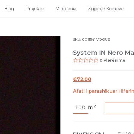
Blog
Projekte
Mirëqenia
Zgjidhje Kreative
SKU:
0011541
VOGUE
System IN Nero Ma
0 vlerësime
€
72.00
Afati i parashikuar i lifer
System
2
m
IN
Nero
Matte
7mm