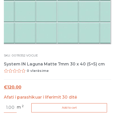
SKU:
00119352
VOGUE
System IN Laguna Matte 7mm 30 x 40 (5×5) cm
0 vlerësime
€
120.00
Afati i parashikuar i liferimit 30 ditë
System
2
m
Add to cart
IN
Laguna