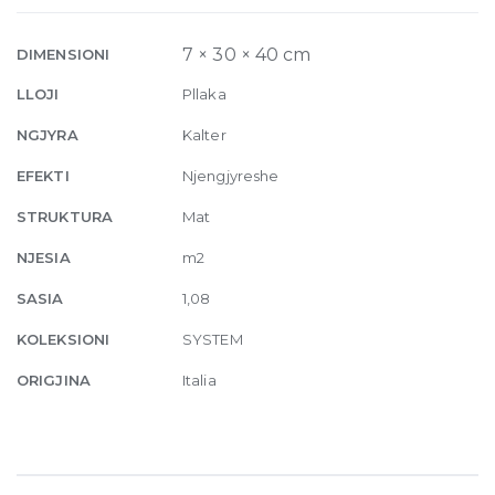
Matte
7mm
7 × 30 × 40 cm
DIMENSIONI
30
LLOJI
Pllaka
x
40
NGJYRA
Kalter
(5x5)
EFEKTI
Njengjyreshe
cm
quantity
STRUKTURA
Mat
NJESIA
m2
SASIA
1,08
KOLEKSIONI
SYSTEM
ORIGJINA
Italia